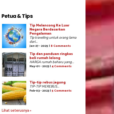
Petua & Tips
Tip Melancong Ke Luar
Negara Berdasarkan
Pengalaman
Tip traveling untuk orang lama
dari...
Jan-27 - 2025 |
8 Comments
Tip dan panduan ringkas
beli rumah lelong
HARGA rumah baharu yang...
May-01 - 2023 |
4 Comments
Tip-tip rebus jagung
TIP-TIP MEREBUS...
Feb-03 - 2023 |
5 Comments
Lihat seterusnya »