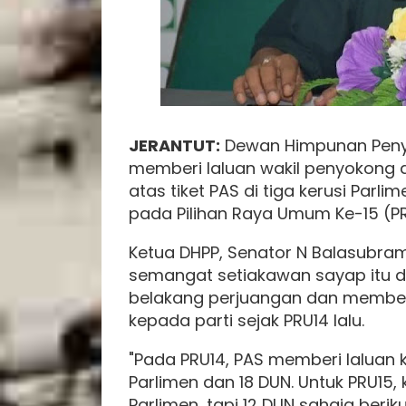
JERANTUT:
Dewan Himpunan Peny
memberi laluan wakil penyokong 
atas tiket PAS di tiga kerusi Par
pada Pilihan Raya Umum Ke-15 (PR
Ketua DHPP, Senator N Balasubram
semangat setiakawan sayap itu d
belakang perjuangan dan member
kepada parti sejak PRU14 lalu.
"Pada PRU14, PAS memberi laluan 
Parlimen dan 18 DUN. Untuk PRU15
Parlimen, tapi 12 DUN sahaja be