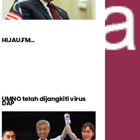
HIJAU.FM...
UMNO telah dijangkiti virus
DAP