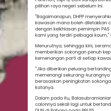
pilihan raya negeri sebelum ini.
"Bagaimanapun, DHPP menyerahka
kawasan mana boleh diletakkan ca
dengan keikhlasan pemimpin PAS y
kami yang terdiri pelbagai kaum,"
Menurutnya, sehingga kini, serama
memberikan sokongan penuh kep
kemenangan parti di setiap kawas
"Jika diberikan peluang bertandin
memenangi sekurang-kurangnya 
berasaskan peningkatan sokongan 
katanya.
Dalam pada itu, Balasubramiania
calonnya sekali lagi untuk bertan
DUN di Pahang pada PRU15.