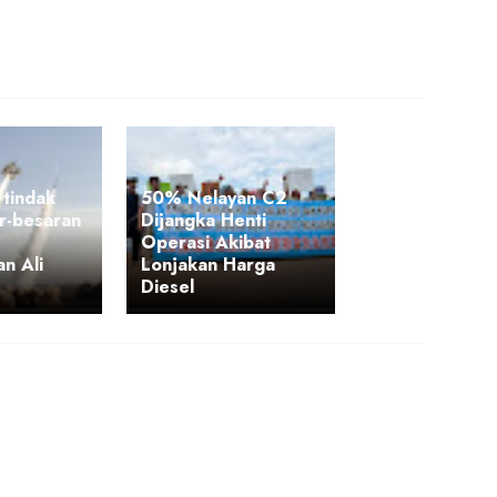
 tindak
50% Nelayan C2
r-besaran
Dijangka Henti
Operasi Akibat
n Ali
Lonjakan Harga
Diesel