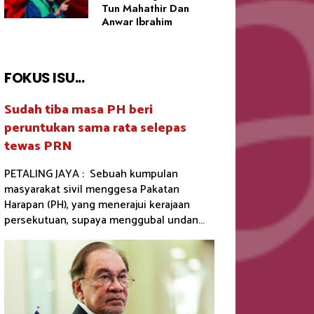
Tun Mahathir Dan
Anwar Ibrahim
FOKUS ISU...
Sudah tiba masa PH beri
peruntukan sama rata selepas
tewas PRN
PETALING JAYA : Sebuah kumpulan
masyarakat sivil menggesa Pakatan
Harapan (PH), yang menerajui kerajaan
persekutuan, supaya menggubal undan...