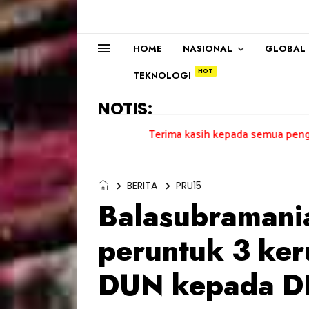
HOME
NASIONAL
GLOBAL
TEKNOLOGI
NOTIS:
Terima kasih kepada semua pengundi.......
BERITA
PRU15
Balasubramani
peruntuk 3 ker
DUN kepada 