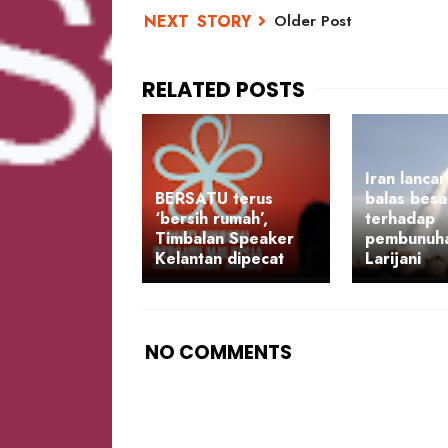
Older Post
Iran lancar
BERSATU terus
balas besa
‘bersih rumah’,
terhadap
Timbalan Speaker
pembunuha
Kelantan dipecat
Larijani
NO COMMENTS