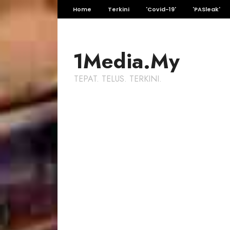
Home
Terkini
'Covid-19'
'PASleak'
1Media.My
TEPAT. TELUS. TERKINI.