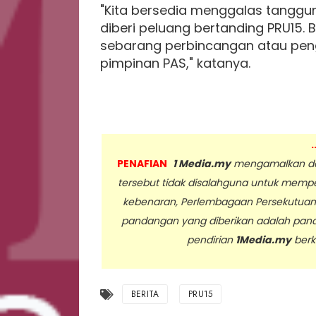
"Kita bersedia menggalas tanggung
diberi peluang bertanding PRU15.
sebarang perbincangan atau pen
pimpinan PAS," katanya.
.
PENAFIAN
1 Media.my
mengamalkan dan
tersebut tidak disalahguna untuk memp
kebenaran, Perlembagaan Persekutua
pandangan yang diberikan adalah pan
pendirian
1Media.my
berk
..
BERITA
PRU15