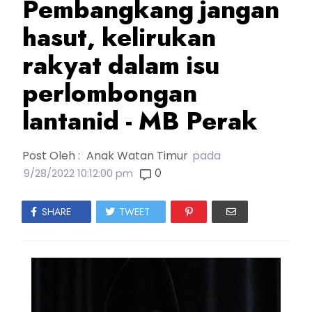
Pembangkang jangan
hasut, kelirukan
rakyat dalam isu
perlombongan
lantanid - MB Perak
Post Oleh :
Anak Watan Timur
pada
0
9/28/2022 10:12:00 pm
SHARE
TWEET