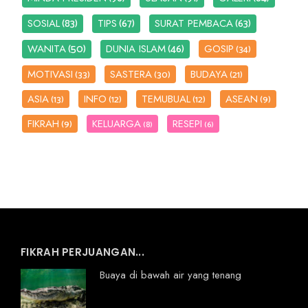
(83)
(67)
(63)
SOSIAL
TIPS
SURAT PEMBACA
(50)
(46)
WANITA
DUNIA ISLAM
GOSIP
(34)
MOTIVASI
SASTERA
BUDAYA
(33)
(30)
(21)
ASIA
INFO
TEMUBUAL
ASEAN
(13)
(12)
(12)
(9)
FIKRAH
KELUARGA
RESEPI
(9)
(8)
(6)
FIKRAH PERJUANGAN...
Buaya di bawah air yang tenang