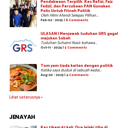
Pendakwaan Terpilih: Kes Rafizi, Faiz
Fadzil, dan Percubaan PAN Gunakan
Polis Untuk Fitnah Politik
Oleh Hilmi Afendi Selepas Pilihan...
Feb-02 - 2025 |
8 Comments
ULASAN | Menjawab tuduhan GRS gagal
majukan Sabah
Tuduhan Suhaimi Nasir bahawa...
Oct-11 - 2024 |
5 Comments
Tom yam tiada kaitan dengan politik
Ketika saya duduk di sebuah kedai...
Aug-20 - 2023 |
4 Comments
Lihat seterusnya »
JENAYAH
Kes tikam 61 kali: Dua lelaki tiba di