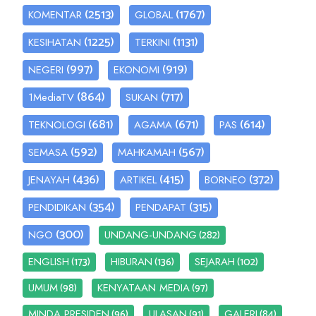
(2513)
(1767)
KOMENTAR
GLOBAL
(1225)
(1131)
KESIHATAN
TERKINI
(997)
(919)
NEGERI
EKONOMI
(864)
(717)
1MediaTV
SUKAN
(681)
(671)
(614)
TEKNOLOGI
AGAMA
PAS
(592)
(567)
SEMASA
MAHKAMAH
(436)
(415)
(372)
JENAYAH
ARTIKEL
BORNEO
(354)
(315)
PENDIDIKAN
PENDAPAT
(300)
(282)
NGO
UNDANG-UNDANG
(173)
(136)
(102)
ENGLISH
HIBURAN
SEJARAH
(98)
(97)
UMUM
KENYATAAN MEDIA
(96)
(91)
(84)
MINDA PRESIDEN
ULASAN
GALERI