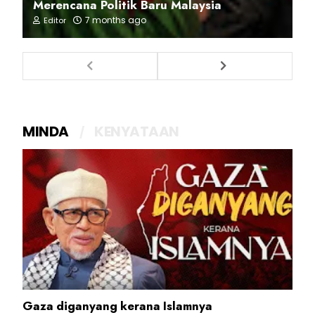
Merencana Politik Baru Malaysia
7 months ago
Editor
MINDA
KENYATAAN
Gaza diganyang kerana Islamnya