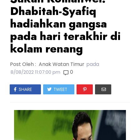
Dhabitah-Syafiq
hadiahkan gangsa
pada hari terakhir di
kolam renang
Post Oleh :
Anak Watan Timur
pada
0
8/08/2022 11:07:00 pm
SHARE
TWEET