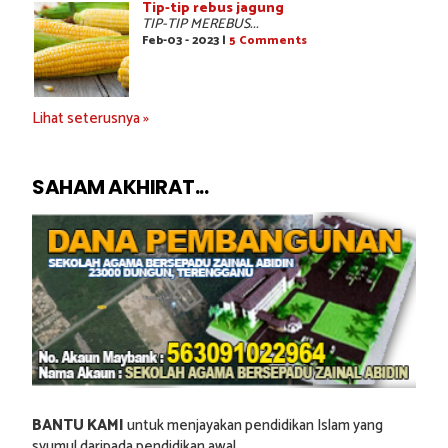
Tip-tip rebus jagung
TIP-TIP MEREBUS...
Feb-03 - 2023 |
5 Comments
Lihat seterusnya »
SAHAM AKHIRAT...
BANTU KAMI
untuk menjayakan pendidikan Islam yang
syumul daripada pendidikan awal.....