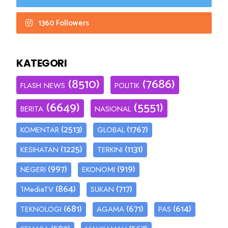
1360 Followers
KATEGORI
(8510)
(7686)
FLASH NEWS
POLITIK
(6649)
(5551)
BERITA
NASIONAL
(2513)
(1767)
KOMENTAR
GLOBAL
(1225)
(1131)
KESIHATAN
TERKINI
(997)
(919)
NEGERI
EKONOMI
(864)
(717)
1MediaTV
SUKAN
(681)
(671)
(614)
TEKNOLOGI
AGAMA
PAS