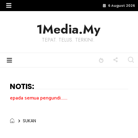
6 August 2026
1Media.My
TEPAT. TELUS. TERKINI.
NOTIS:
a pengundi.......
SUKAN