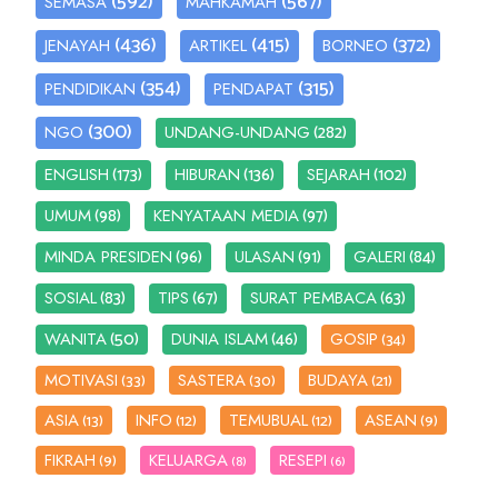
(592)
(567)
SEMASA
MAHKAMAH
(436)
(415)
(372)
JENAYAH
ARTIKEL
BORNEO
(354)
(315)
PENDIDIKAN
PENDAPAT
(300)
(282)
NGO
UNDANG-UNDANG
(173)
(136)
(102)
ENGLISH
HIBURAN
SEJARAH
(98)
(97)
UMUM
KENYATAAN MEDIA
(96)
(91)
(84)
MINDA PRESIDEN
ULASAN
GALERI
(83)
(67)
(63)
SOSIAL
TIPS
SURAT PEMBACA
(50)
(46)
WANITA
DUNIA ISLAM
GOSIP
(34)
MOTIVASI
SASTERA
BUDAYA
(33)
(30)
(21)
ASIA
INFO
TEMUBUAL
ASEAN
(13)
(12)
(12)
(9)
FIKRAH
KELUARGA
RESEPI
(9)
(8)
(6)