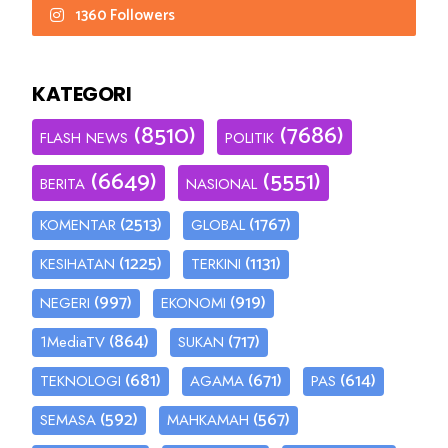
1360 Followers
KATEGORI
(8510)
(7686)
FLASH NEWS
POLITIK
(6649)
(5551)
BERITA
NASIONAL
(2513)
(1767)
KOMENTAR
GLOBAL
(1225)
(1131)
KESIHATAN
TERKINI
(997)
(919)
NEGERI
EKONOMI
(864)
(717)
1MediaTV
SUKAN
(681)
(671)
(614)
TEKNOLOGI
AGAMA
PAS
(592)
(567)
SEMASA
MAHKAMAH