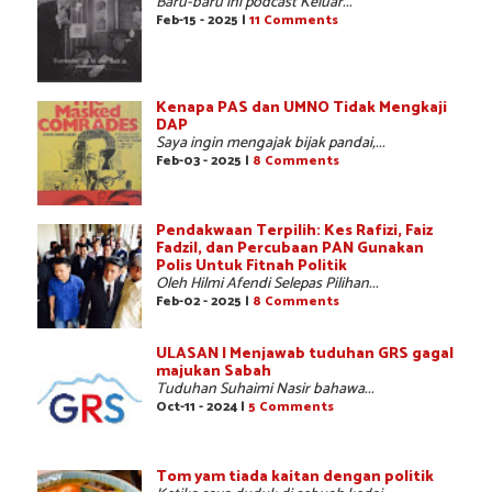
Baru-baru ini podcast Keluar...
Feb-15 - 2025 |
11 Comments
Kenapa PAS dan UMNO Tidak Mengkaji
DAP
Saya ingin mengajak bijak pandai,...
Feb-03 - 2025 |
8 Comments
Pendakwaan Terpilih: Kes Rafizi, Faiz
Fadzil, dan Percubaan PAN Gunakan
Polis Untuk Fitnah Politik
Oleh Hilmi Afendi Selepas Pilihan...
Feb-02 - 2025 |
8 Comments
ULASAN | Menjawab tuduhan GRS gagal
majukan Sabah
Tuduhan Suhaimi Nasir bahawa...
Oct-11 - 2024 |
5 Comments
Tom yam tiada kaitan dengan politik