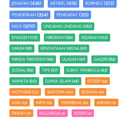
(436)
(415)
(372)
JENAYAH
ARTIKEL
BORNEO
(354)
(315)
PENDIDIKAN
PENDAPAT
(300)
(282)
NGO
UNDANG-UNDANG
(173)
(136)
(102)
ENGLISH
HIBURAN
SEJARAH
(98)
(97)
UMUM
KENYATAAN MEDIA
(96)
(91)
(84)
MINDA PRESIDEN
ULASAN
GALERI
(83)
(67)
(63)
SOSIAL
TIPS
SURAT PEMBACA
(50)
(46)
WANITA
DUNIA ISLAM
GOSIP
(34)
MOTIVASI
SASTERA
BUDAYA
(33)
(30)
(21)
ASIA
INFO
TEMUBUAL
ASEAN
(13)
(12)
(12)
(9)
FIKRAH
KELUARGA
RESEPI
(9)
(8)
(6)