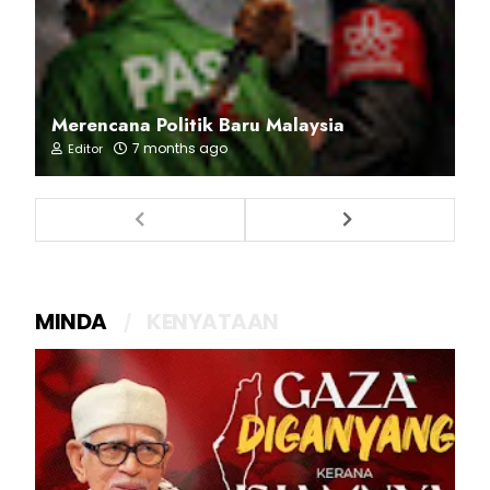
Merencana Politik Baru Malaysia
7 months ago
Editor
MINDA
KENYATAAN