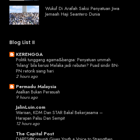
Wukuf Di Arafah Saksi Penyatuan Jiwa
Jemaah Haji Seantero Dunia
Blog List II
KERENGGA
Politik tunggang agama&bangsa: Penyatuan ummah
‘hilang’ bila kerusi Melaka jadi rebutan? Puad sindir BN-
PN retorik siang hari
2 hours ago
Permadu Malaysia
Asalkan Bukan Perasuah
9 hours ago
JalinLuin.com
Warisan, KDM Dan STAR Bakal Bekerjasama –
Harapan Palsu Dan Sempit
12 hours ago
The Capital Post
DARES@Komuniti Gives Youth a Voice to Strengthen