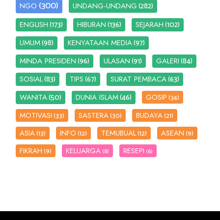
(300)
(282)
NGO
UNDANG-UNDANG
(173)
(136)
(102)
ENGLISH
HIBURAN
SEJARAH
(98)
(97)
UMUM
KENYATAAN MEDIA
(96)
(91)
(84)
MINDA PRESIDEN
ULASAN
GALERI
(83)
(67)
(63)
SOSIAL
TIPS
SURAT PEMBACA
(50)
(46)
WANITA
DUNIA ISLAM
GOSIP
(34)
MOTIVASI
SASTERA
BUDAYA
(33)
(30)
(21)
ASIA
INFO
TEMUBUAL
ASEAN
(13)
(12)
(12)
(9)
FIKRAH
KELUARGA
RESEPI
(9)
(8)
(6)