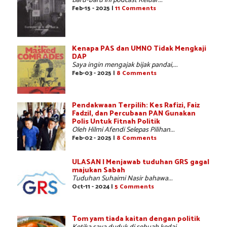
Baru-baru ini podcast Keluar...
Feb-15 - 2025 |
11 Comments
Kenapa PAS dan UMNO Tidak Mengkaji
DAP
Saya ingin mengajak bijak pandai,...
Feb-03 - 2025 |
8 Comments
Pendakwaan Terpilih: Kes Rafizi, Faiz
Fadzil, dan Percubaan PAN Gunakan
Polis Untuk Fitnah Politik
Oleh Hilmi Afendi Selepas Pilihan...
Feb-02 - 2025 |
8 Comments
ULASAN | Menjawab tuduhan GRS gagal
majukan Sabah
Tuduhan Suhaimi Nasir bahawa...
Oct-11 - 2024 |
5 Comments
Tom yam tiada kaitan dengan politik