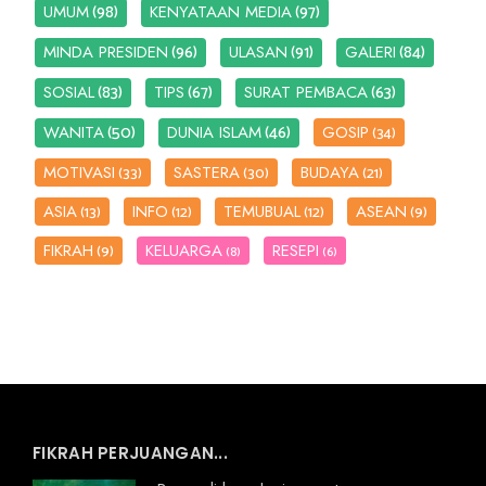
(98)
(97)
UMUM
KENYATAAN MEDIA
(96)
(91)
(84)
MINDA PRESIDEN
ULASAN
GALERI
(83)
(67)
(63)
SOSIAL
TIPS
SURAT PEMBACA
(50)
(46)
WANITA
DUNIA ISLAM
GOSIP
(34)
MOTIVASI
SASTERA
BUDAYA
(33)
(30)
(21)
ASIA
INFO
TEMUBUAL
ASEAN
(13)
(12)
(12)
(9)
FIKRAH
KELUARGA
RESEPI
(9)
(8)
(6)
FIKRAH PERJUANGAN...