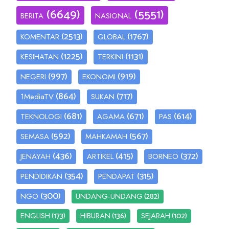
(6649)
(5551)
BERITA
NASIONAL
(2513)
(1767)
KOMENTAR
GLOBAL
(1225)
(1131)
KESIHATAN
TERKINI
(997)
(919)
NEGERI
EKONOMI
(864)
(717)
1MediaTV
SUKAN
(681)
(671)
(614)
TEKNOLOGI
AGAMA
PAS
(592)
(567)
SEMASA
MAHKAMAH
(436)
(415)
(372)
JENAYAH
ARTIKEL
BORNEO
(354)
(315)
PENDIDIKAN
PENDAPAT
(300)
(282)
NGO
UNDANG-UNDANG
(173)
(136)
(102)
ENGLISH
HIBURAN
SEJARAH