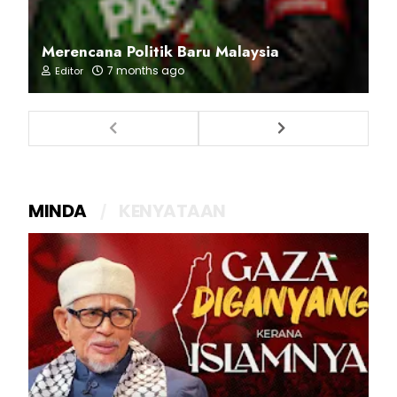
Merencana Politik Baru Malaysia
7 months ago
Editor
MINDA
KENYATAAN