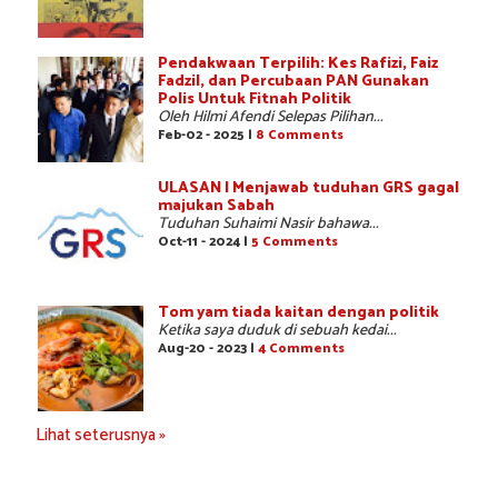
Pendakwaan Terpilih: Kes Rafizi, Faiz
Fadzil, dan Percubaan PAN Gunakan
Polis Untuk Fitnah Politik
Oleh Hilmi Afendi Selepas Pilihan...
Feb-02 - 2025 |
8 Comments
ULASAN | Menjawab tuduhan GRS gagal
majukan Sabah
Tuduhan Suhaimi Nasir bahawa...
Oct-11 - 2024 |
5 Comments
Tom yam tiada kaitan dengan politik
Ketika saya duduk di sebuah kedai...
Aug-20 - 2023 |
4 Comments
Lihat seterusnya »