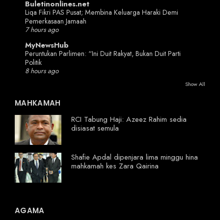
Buletinonlines.net
Liqa Fikri PAS Pusat; Membina Keluarga Haraki Demi
Pemerkasaan Jamaah
7 hours ago
MyNewsHub
Peruntukan Parlimen: “Ini Duit Rakyat, Bukan Duit Parti
Politik
8 hours ago
Show All
MAHKAMAH
RCI Tabung Haji: Azeez Rahim sedia
disiasat semula
Shafie Apdal dipenjara lima minggu hina
mahkamah kes Zara Qairina
AGAMA