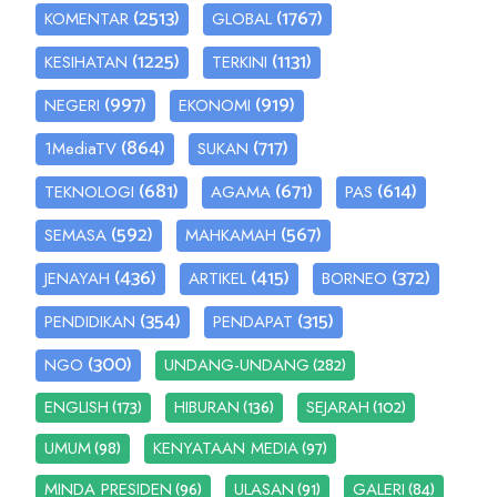
(2513)
(1767)
KOMENTAR
GLOBAL
(1225)
(1131)
KESIHATAN
TERKINI
(997)
(919)
NEGERI
EKONOMI
(864)
(717)
1MediaTV
SUKAN
(681)
(671)
(614)
TEKNOLOGI
AGAMA
PAS
(592)
(567)
SEMASA
MAHKAMAH
(436)
(415)
(372)
JENAYAH
ARTIKEL
BORNEO
(354)
(315)
PENDIDIKAN
PENDAPAT
(300)
(282)
NGO
UNDANG-UNDANG
(173)
(136)
(102)
ENGLISH
HIBURAN
SEJARAH
(98)
(97)
UMUM
KENYATAAN MEDIA
(96)
(91)
(84)
MINDA PRESIDEN
ULASAN
GALERI