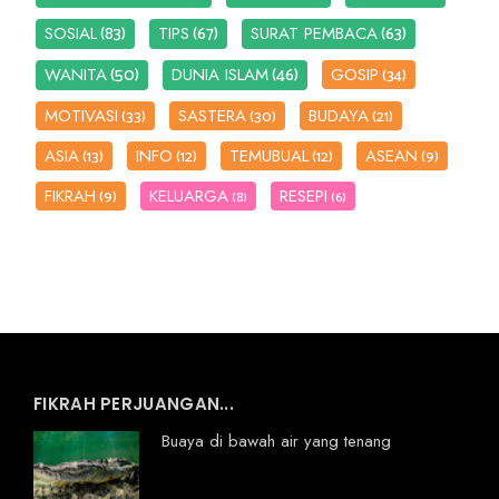
(83)
(67)
(63)
SOSIAL
TIPS
SURAT PEMBACA
(50)
(46)
WANITA
DUNIA ISLAM
GOSIP
(34)
MOTIVASI
SASTERA
BUDAYA
(33)
(30)
(21)
ASIA
INFO
TEMUBUAL
ASEAN
(13)
(12)
(12)
(9)
FIKRAH
KELUARGA
RESEPI
(9)
(8)
(6)
FIKRAH PERJUANGAN...
Buaya di bawah air yang tenang