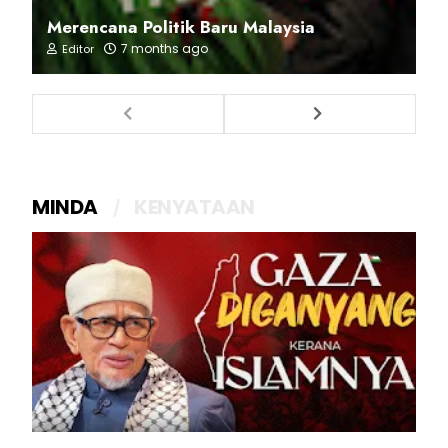
Merencana Politik Baru Malaysia
7 months ago
Editor
MINDA
KENYATAAN