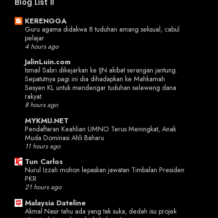
Blog List II
KERENGGA
Guru agama didakwa 8 tuduhan amang seksual, cabul
pelajar
4 hours ago
JalinLuin.com
Ismail Sabri dikejarkan ke IJN akibat serangan jantung.
Sepatutnya pagi ini dia dihadapkan ke Mahkamah
Sesyen KL untuk mendengar tuduhan seleweng dana
rakyat.
8 hours ago
MYKMU.NET
Pendaftaran Keahlian UMNO Terus Meningkat, Anak
Muda Dominasi Ahli Baharu
11 hours ago
Tun Carlos
Nurul Izzah mohon lepaskan jawatan Timbalan Presiden
PKR
21 hours ago
Malaysia Dateline
Akmal Nasir tahu ada yang tak suka, dedah isu projek