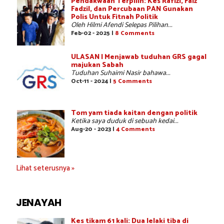
Pendakwaan Terpilih: Kes Rafizi, Faiz
Fadzil, dan Percubaan PAN Gunakan
Polis Untuk Fitnah Politik
Oleh Hilmi Afendi Selepas Pilihan...
Feb-02 - 2025 |
8 Comments
ULASAN | Menjawab tuduhan GRS gagal
majukan Sabah
Tuduhan Suhaimi Nasir bahawa...
Oct-11 - 2024 |
5 Comments
Tom yam tiada kaitan dengan politik
Ketika saya duduk di sebuah kedai...
Aug-20 - 2023 |
4 Comments
Lihat seterusnya »
JENAYAH
Kes tikam 61 kali: Dua lelaki tiba di