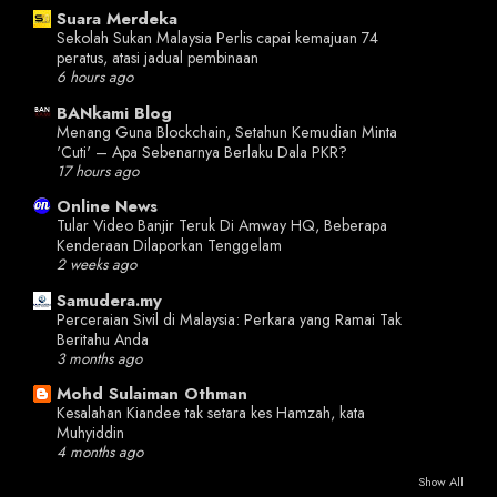
Suara Merdeka
Sekolah Sukan Malaysia Perlis capai kemajuan 74
peratus, atasi jadual pembinaan
6 hours ago
BANkami Blog
Menang Guna Blockchain, Setahun Kemudian Minta
'Cuti' – Apa Sebenarnya Berlaku Dala PKR?
17 hours ago
Online News
Tular Video Banjir Teruk Di Amway HQ, Beberapa
Kenderaan Dilaporkan Tenggelam
2 weeks ago
Samudera.my
Perceraian Sivil di Malaysia: Perkara yang Ramai Tak
Beritahu Anda
3 months ago
Mohd Sulaiman Othman
Kesalahan Kiandee tak setara kes Hamzah, kata
Muhyiddin
4 months ago
Show All