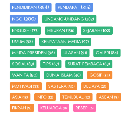
(354)
(315)
PENDIDIKAN
PENDAPAT
(300)
(282)
NGO
UNDANG-UNDANG
(173)
(136)
(102)
ENGLISH
HIBURAN
SEJARAH
(98)
(97)
UMUM
KENYATAAN MEDIA
(96)
(91)
(84)
MINDA PRESIDEN
ULASAN
GALERI
(83)
(67)
(63)
SOSIAL
TIPS
SURAT PEMBACA
(50)
(46)
WANITA
DUNIA ISLAM
GOSIP
(34)
MOTIVASI
SASTERA
BUDAYA
(33)
(30)
(21)
ASIA
INFO
TEMUBUAL
ASEAN
(13)
(12)
(12)
(9)
FIKRAH
KELUARGA
RESEPI
(9)
(8)
(6)