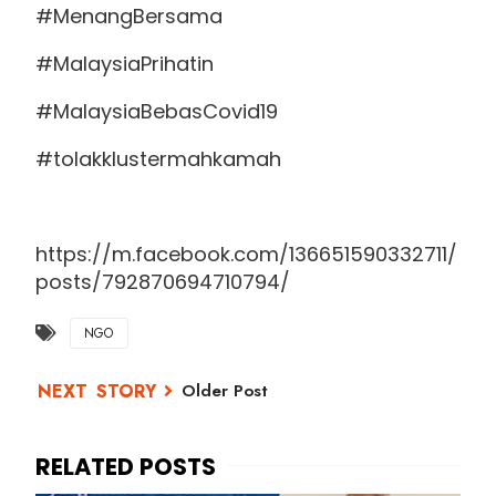
#MenangBersama
#MalaysiaPrihatin
#MalaysiaBebasCovid19
#tolakklustermahkamah
https://m.facebook.com/136651590332711/
posts/792870694710794/
NGO
Older Post