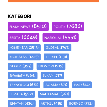
KATEGORI
(8510)
(7686)
FLASH NEWS
POLITIK
(6649)
(5551)
BERITA
NASIONAL
(2513)
(1767)
KOMENTAR
GLOBAL
(1225)
(1131)
KESIHATAN
TERKINI
(997)
(919)
NEGERI
EKONOMI
(864)
(717)
1MediaTV
SUKAN
(681)
(671)
(614)
TEKNOLOGI
AGAMA
PAS
(592)
(567)
SEMASA
MAHKAMAH
(436)
(415)
(372)
JENAYAH
ARTIKEL
BORNEO