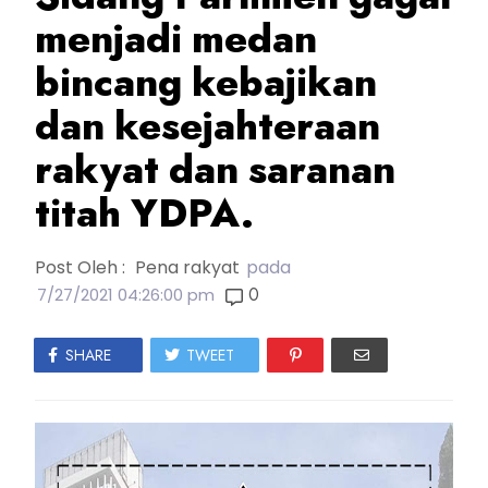
menjadi medan
bincang kebajikan
dan kesejahteraan
rakyat dan saranan
titah YDPA.
Post Oleh :
Pena rakyat
pada
0
7/27/2021 04:26:00 pm
SHARE
TWEET