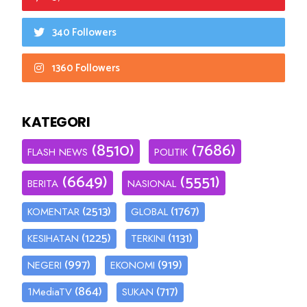
340 Followers
1360 Followers
KATEGORI
(8510)
(7686)
FLASH NEWS
POLITIK
(6649)
(5551)
BERITA
NASIONAL
(2513)
(1767)
KOMENTAR
GLOBAL
(1225)
(1131)
KESIHATAN
TERKINI
(997)
(919)
NEGERI
EKONOMI
(864)
(717)
1MediaTV
SUKAN