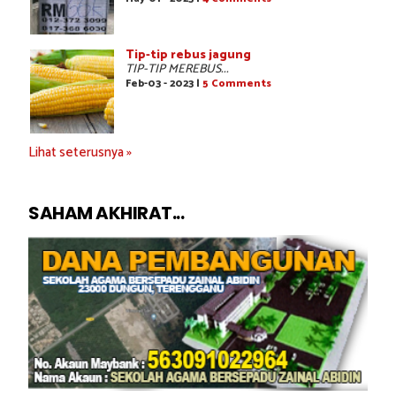
Tip-tip rebus jagung
TIP-TIP MEREBUS...
Feb-03 - 2023 |
5 Comments
Lihat seterusnya »
SAHAM AKHIRAT...