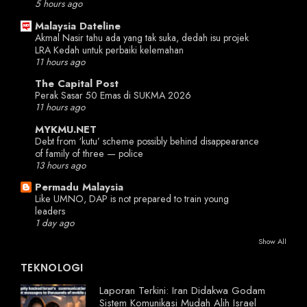
5 hours ago
Malaysia Dateline
Akmal Nasir tahu ada yang tak suka, dedah isu projek
LRA Kedah untuk perbaiki kelemahan
11 hours ago
The Capital Post
Perak Sasar 50 Emas di SUKMA 2026
11 hours ago
MYKMU.NET
Debt from ‘kutu’ scheme possibly behind disappearance
of family of three — police
13 hours ago
Permadu Malaysia
Like UMNO, DAP is not prepared to train young
leaders
1 day ago
Show All
TEKNOLOGI
Laporan Terkini: Iran Didakwa Godam
Sistem Komunikasi Mudah Alih Israel