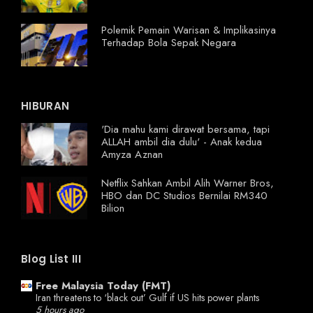
Polemik Pemain Warisan & Implikasinya
Terhadap Bola Sepak Negara
HIBURAN
'Dia mahu kami dirawat bersama, tapi
ALLAH ambil dia dulu' - Anak kedua
Amyza Aznan
Netflix Sahkan Ambil Alih Warner Bros,
HBO dan DC Studios Bernilai RM340
Bilion
Blog List III
Free Malaysia Today (FMT)
Iran threatens to ‘black out’ Gulf if US hits power plants
5 hours ago