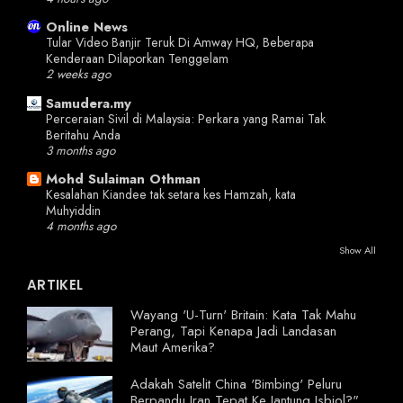
Online News
Tular Video Banjir Teruk Di Amway HQ, Beberapa
Kenderaan Dilaporkan Tenggelam
2 weeks ago
Samudera.my
Perceraian Sivil di Malaysia: Perkara yang Ramai Tak
Beritahu Anda
3 months ago
Mohd Sulaiman Othman
Kesalahan Kiandee tak setara kes Hamzah, kata
Muhyiddin
4 months ago
Show All
ARTIKEL
Wayang 'U-Turn' Britain: Kata Tak Mahu
Perang, Tapi Kenapa Jadi Landasan
Maut Amerika?
Adakah Satelit China 'Bimbing' Peluru
Berpandu Iran Tepat Ke Jantung Isbiol?"