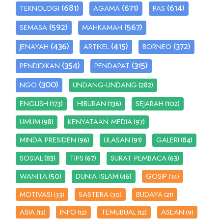
(681)
(671)
(614)
TEKNOLOGI
AGAMA
PAS
(592)
(567)
SEMASA
MAHKAMAH
(436)
(415)
(372)
JENAYAH
ARTIKEL
BORNEO
(354)
(315)
PENDIDIKAN
PENDAPAT
(300)
(282)
NGO
UNDANG-UNDANG
(173)
(136)
(102)
ENGLISH
HIBURAN
SEJARAH
(98)
(97)
UMUM
KENYATAAN MEDIA
(96)
(91)
(84)
MINDA PRESIDEN
ULASAN
GALERI
(83)
(67)
(63)
SOSIAL
TIPS
SURAT PEMBACA
(50)
(46)
WANITA
DUNIA ISLAM
GOSIP
(34)
MOTIVASI
SASTERA
BUDAYA
(33)
(30)
(21)
ASIA
INFO
TEMUBUAL
ASEAN
(13)
(12)
(12)
(9)