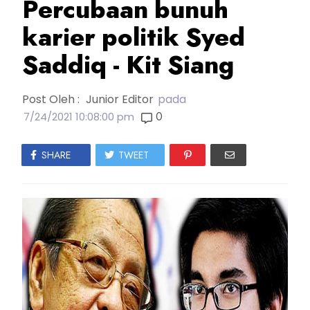
Percubaan bunuh
karier politik Syed
Saddiq - Kit Siang
Post Oleh :
Junior Editor
pada
0
7/24/2021 10:08:00 pm
SHARE
TWEET