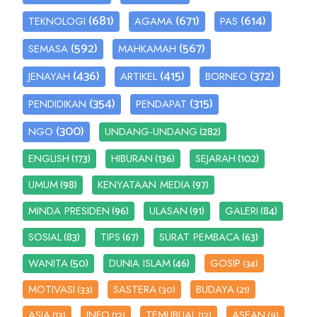
(681)
(671)
(614)
TEKNOLOGI
AGAMA
PAS
(592)
(567)
SEMASA
MAHKAMAH
(436)
(415)
(372)
JENAYAH
ARTIKEL
BORNEO
(354)
(315)
PENDIDIKAN
PENDAPAT
(300)
(282)
NGO
UNDANG-UNDANG
(173)
(136)
(102)
ENGLISH
HIBURAN
SEJARAH
(98)
(97)
UMUM
KENYATAAN MEDIA
(96)
(91)
(84)
MINDA PRESIDEN
ULASAN
GALERI
(83)
(67)
(63)
SOSIAL
TIPS
SURAT PEMBACA
(50)
(46)
WANITA
DUNIA ISLAM
GOSIP
(34)
MOTIVASI
SASTERA
BUDAYA
(33)
(30)
(21)
ASIA
INFO
TEMUBUAL
ASEAN
(13)
(12)
(12)
(9)