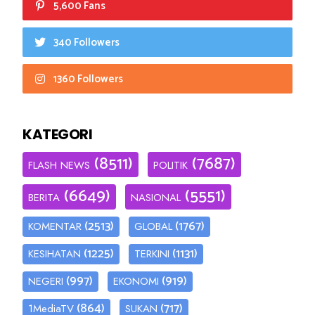
5,600 Fans
340 Followers
1360 Followers
KATEGORI
(8511)
(7687)
FLASH NEWS
POLITIK
(6649)
(5551)
BERITA
NASIONAL
(2513)
(1767)
KOMENTAR
GLOBAL
(1225)
(1131)
KESIHATAN
TERKINI
(997)
(919)
NEGERI
EKONOMI
(864)
(717)
1MediaTV
SUKAN