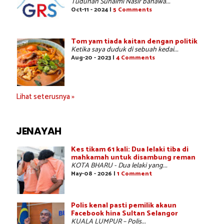
Tuduhan Suhaimi Nasir bahawa...
Oct-11 - 2024 |
5 Comments
Tom yam tiada kaitan dengan politik
Ketika saya duduk di sebuah kedai...
Aug-20 - 2023 |
4 Comments
Lihat seterusnya »
JENAYAH
Kes tikam 61 kali: Dua lelaki tiba di
mahkamah untuk disambung reman
KOTA BHARU - Dua lelaki yang...
May-08 - 2026 |
1 Comment
Polis kenal pasti pemilik akaun
Facebook hina Sultan Selangor
KUALA LUMPUR – Polis...