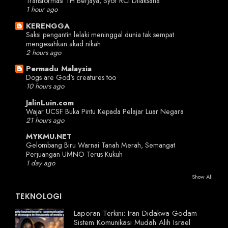
Transformasi TH Berjaya, Syor RCI Dilaksana
1 hour ago
KERENGGA
Saksi pengantin lelaki meninggal dunia tak sempat
mengesahkan akad nikah
2 hours ago
Permadu Malaysia
Dogs are God's creatures too
10 hours ago
JalinLuin.com
Wajar UCSF Buka Pintu Kepada Pelajar Luar Negara
21 hours ago
MYKMU.NET
Gelombang Biru Warnai Tanah Merah, Semangat
Perjuangan UMNO Terus Kukuh
1 day ago
Show All
TEKNOLOGI
Laporan Terkini: Iran Didakwa Godam
Sistem Komunikasi Mudah Alih Israel