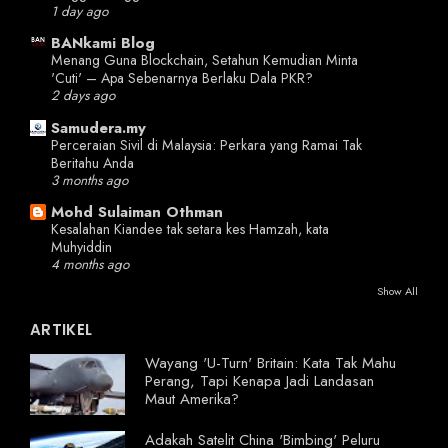
1 day ago
BANkami Blog
Menang Guna Blockchain, Setahun Kemudian Minta
'Cuti' – Apa Sebenarnya Berlaku Dala PKR?
2 days ago
Samudera.my
Perceraian Sivil di Malaysia: Perkara yang Ramai Tak
Beritahu Anda
3 months ago
Mohd Sulaiman Othman
Kesalahan Kiandee tak setara kes Hamzah, kata
Muhyiddin
4 months ago
Show All
ARTIKEL
Wayang 'U-Turn' Britain: Kata Tak Mahu
Perang, Tapi Kenapa Jadi Landasan
Maut Amerika?
Adakah Satelit China 'Bimbing' Peluru