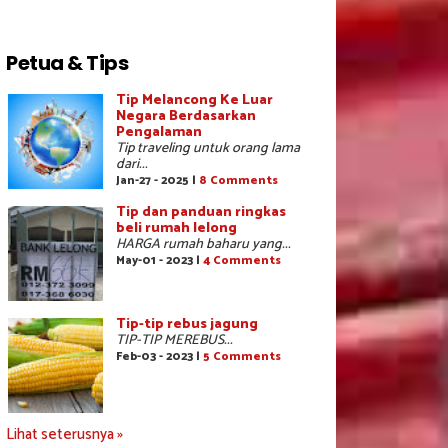
Petua & Tips
Tip Melancong Ke Luar
Negara Berdasarkan
Pengalaman
Tip traveling untuk orang lama
dari...
Jan-27 - 2025 |
8 Comments
Tip dan panduan ringkas
beli rumah lelong
HARGA rumah baharu yang...
May-01 - 2023 |
4 Comments
Tip-tip rebus jagung
TIP-TIP MEREBUS...
Feb-03 - 2023 |
5 Comments
Lihat seterusnya »