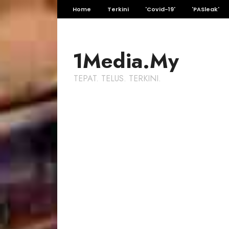
Home
Terkini
'Covid-19'
'PASleak'
1Media.My
TEPAT. TELUS. TERKINI.