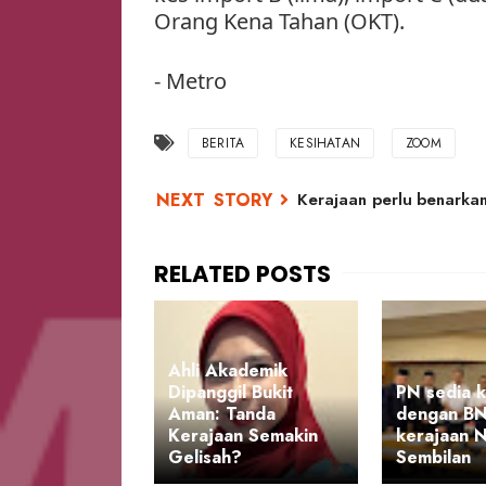
Orang Kena Tahan (OKT).
- Metro
BERITA
KESIHATAN
ZOOM
Kerajaan perlu benarkan
Ahli Akademik
Dipanggil Bukit
PN sedia 
Aman: Tanda
dengan BN
Kerajaan Semakin
kerajaan 
Gelisah?
Sembilan