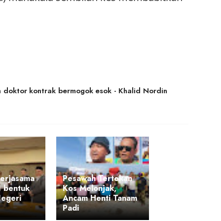
 doktor kontrak bermogok esok - Khalid Nordin
kerjasama
Pesawah Tertekan
 bentuk
Kos Melonjak,
Negeri
Ancam Henti Tanam
Padi