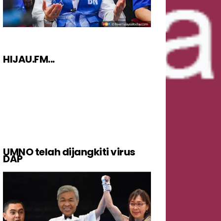
HIJAU.FM...
UMNO telah dijangkiti virus
DAP