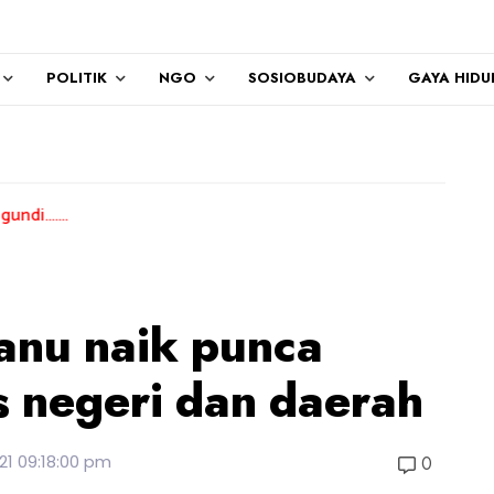
POLITIK
NGO
SOSIOBUDAYA
GAYA HIDU
anu naik punca
s negeri dan daerah
21 09:18:00 pm
0