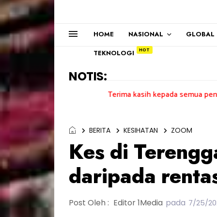
HOME
NASIONAL
GLOBAL
TEKNOLOGI
NOTIS:
Terima kasih kepada semua pengundi.......
BERITA
KESIHATAN
ZOOM
Kes di Terengg
daripada renta
Post Oleh :
Editor 1Media
pada
7/25/20