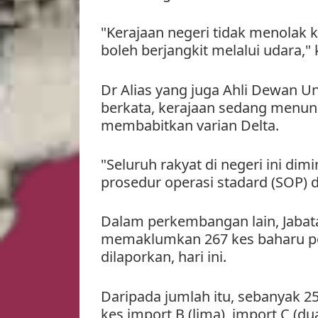
"Kerajaan negeri tidak menolak 
boleh berjangkit melalui udara,"
Dr Alias yang juga Ahli Dewan U
berkata, kerajaan sedang menu
membabitkan varian Delta.
"Seluruh rakyat di negeri ini d
prosedur operasi stadard (SOP) d
Dalam perkembangan lain, Jabat
memaklumkan 267 kes baharu pos
dilaporkan, hari ini.
Daripada jumlah itu, sebanyak 
kes import B (lima), import C (