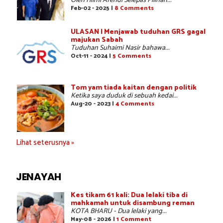
Oleh Hilmi Afendi Selepas Pilihan...
Feb-02 - 2025 |
8 Comments
ULASAN | Menjawab tuduhan GRS gagal
majukan Sabah
Tuduhan Suhaimi Nasir bahawa...
Oct-11 - 2024 |
5 Comments
Tom yam tiada kaitan dengan politik
Ketika saya duduk di sebuah kedai...
Aug-20 - 2023 |
4 Comments
Lihat seterusnya »
JENAYAH
Kes tikam 61 kali: Dua lelaki tiba di
mahkamah untuk disambung reman
KOTA BHARU - Dua lelaki yang...
May-08 - 2026 |
1 Comment