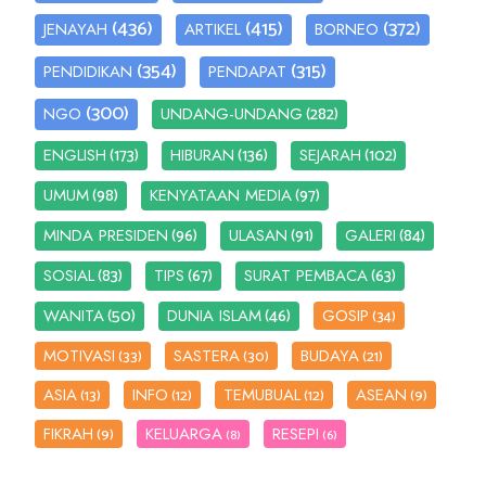
(436)
(415)
(372)
JENAYAH
ARTIKEL
BORNEO
(354)
(315)
PENDIDIKAN
PENDAPAT
(300)
(282)
NGO
UNDANG-UNDANG
(173)
(136)
(102)
ENGLISH
HIBURAN
SEJARAH
(98)
(97)
UMUM
KENYATAAN MEDIA
(96)
(91)
(84)
MINDA PRESIDEN
ULASAN
GALERI
(83)
(67)
(63)
SOSIAL
TIPS
SURAT PEMBACA
(50)
(46)
WANITA
DUNIA ISLAM
GOSIP
(34)
MOTIVASI
SASTERA
BUDAYA
(33)
(30)
(21)
ASIA
INFO
TEMUBUAL
ASEAN
(13)
(12)
(12)
(9)
FIKRAH
KELUARGA
RESEPI
(9)
(8)
(6)