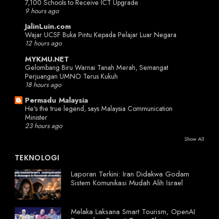
7,100 Schools to Receive ICT Upgrade
9 hours ago
JalinLuin.com
Wajar UCSF Buka Pintu Kepada Pelajar Luar Negara
12 hours ago
MYKMU.NET
Gelombang Biru Warnai Tanah Merah, Semangat
Perjuangan UMNO Terus Kukuh
18 hours ago
Permadu Malaysia
He's the true legend, says Malaysia Communication
Minister
23 hours ago
Show All
TEKNOLOGI
Laporan Terkini: Iran Didakwa Godam
Sistem Komunikasi Mudah Alih Israel
Melaka Laksana Smart Tourism, OpenAI