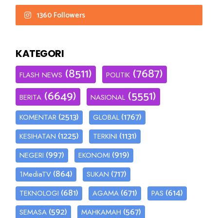
1360 Followers
KATEGORI
(8511)
(7687)
FLASH NEWS
POLITIK
(6649)
(5551)
BERITA
NASIONAL
(2513)
(1767)
KOMENTAR
GLOBAL
(1225)
(1131)
KESIHATAN
TERKINI
(997)
(919)
NEGERI
EKONOMI
(864)
(717)
1MediaTV
SUKAN
(681)
(671)
(614)
TEKNOLOGI
AGAMA
PAS
(592)
(567)
SEMASA
MAHKAMAH