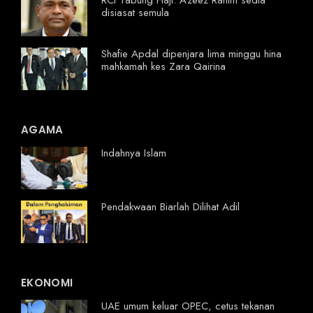
RCI Tabung Haji: Azeez Rahim sedia
disiasat semula
Shafie Apdal dipenjara lima minggu hina
mahkamah kes Zara Qairina
AGAMA
Indahnya Islam
Pendakwaan Biarlah Dilihat Adil
EKONOMI
UAE umum keluar OPEC, cetus tekanan