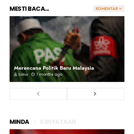
MESTI BACA...
KOMENTAR
Merencana Politik Baru Malaysia
7 months ago
Editor
MINDA
KENYATAAN