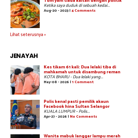
Tom yam tiada kaitan dengan politik
Ketika saya duduk di sebuah kedai...
Aug-20 - 2023 |
4 Comments
Lihat seterusnya »
JENAYAH
Kes tikam 61 kali: Dua lelaki tiba di
mahkamah untuk disambung reman
KOTA BHARU - Dua lelaki yang...
May-08 - 2026 |
1 Comment
Polis kenal pasti pemilik akaun
Facebook hina Sultan Selangor
KUALA LUMPUR – Polis...
Apr-27 - 2026 |
No Comments
Wanita mabuk langgar lampu merah