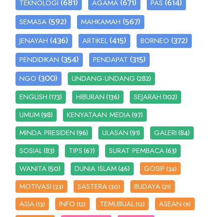
(681)
(671)
(614)
TEKNOLOGI
AGAMA
PAS
(592)
(567)
SEMASA
MAHKAMAH
(436)
(415)
(372)
JENAYAH
ARTIKEL
BORNEO
(354)
(315)
PENDIDIKAN
PENDAPAT
(300)
(282)
NGO
UNDANG-UNDANG
(173)
(136)
(102)
ENGLISH
HIBURAN
SEJARAH
(98)
(97)
UMUM
KENYATAAN MEDIA
(96)
(91)
(84)
MINDA PRESIDEN
ULASAN
GALERI
(83)
(67)
(63)
SOSIAL
TIPS
SURAT PEMBACA
(50)
(46)
WANITA
DUNIA ISLAM
GOSIP
(34)
MOTIVASI
SASTERA
BUDAYA
(33)
(30)
(21)
ASIA
INFO
TEMUBUAL
ASEAN
(13)
(12)
(12)
(9)