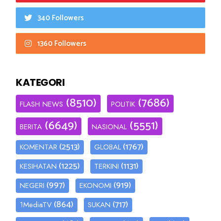
340 Followers
1360 Followers
KATEGORI
(8510)
(7686)
FLASH NEWS
POLITIK
(6649)
(5551)
BERITA
NASIONAL
(2513)
(1767)
KOMENTAR
GLOBAL
(1225)
(1131)
KESIHATAN
TERKINI
(997)
(919)
NEGERI
EKONOMI
(864)
(717)
1MediaTV
SUKAN