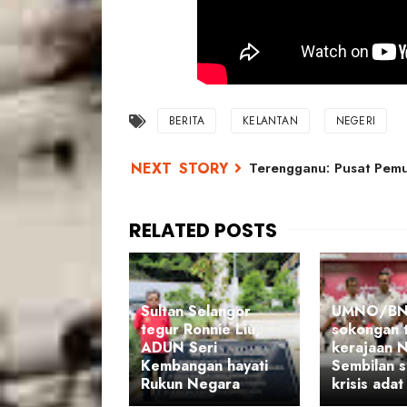
BERITA
KELANTAN
NEGERI
Terengganu: Pusat Pemul
Sultan Selangor
UMNO/BN 
tegur Ronnie Liu,
sokongan 
ADUN Seri
kerajaan 
Kembangan hayati
Sembilan s
Rukun Negara
krisis adat