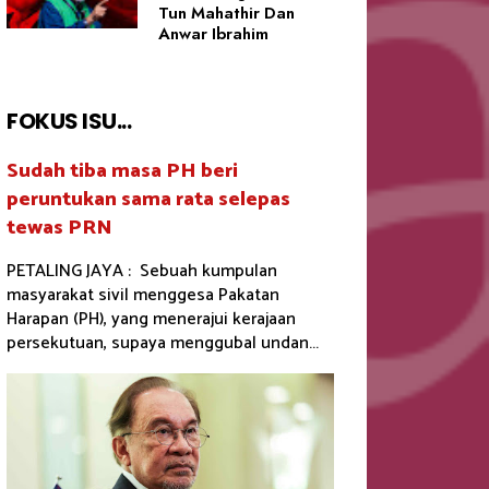
Tun Mahathir Dan
Anwar Ibrahim
FOKUS ISU...
Sudah tiba masa PH beri
peruntukan sama rata selepas
tewas PRN
PETALING JAYA : Sebuah kumpulan
masyarakat sivil menggesa Pakatan
Harapan (PH), yang menerajui kerajaan
persekutuan, supaya menggubal undan...