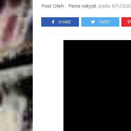
Post Oleh :
Pena rakyat
pada
8/11/2020
SHARE
TWEET