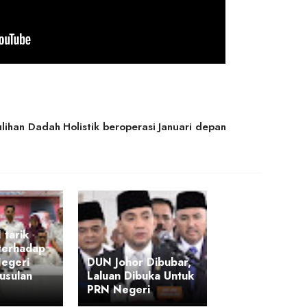
ihan Dadah Holistik beroperasi Januari depan
tarik
terhadap
Negeri
DUN Johor Dibubar,
usulan
Laluan Dibuka Untuk
PRN Negeri