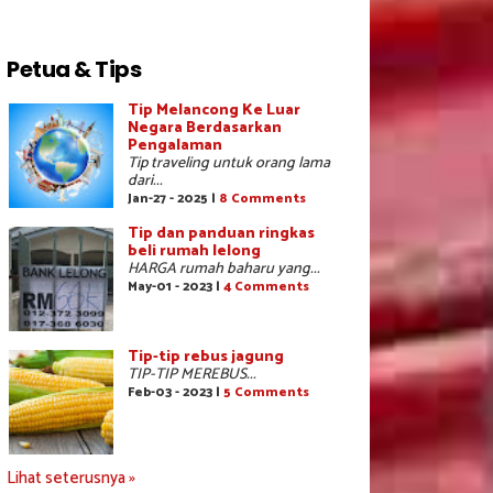
Petua & Tips
Tip Melancong Ke Luar
Negara Berdasarkan
Pengalaman
Tip traveling untuk orang lama
dari...
Jan-27 - 2025 |
8 Comments
Tip dan panduan ringkas
beli rumah lelong
HARGA rumah baharu yang...
May-01 - 2023 |
4 Comments
Tip-tip rebus jagung
TIP-TIP MEREBUS...
Feb-03 - 2023 |
5 Comments
Lihat seterusnya »