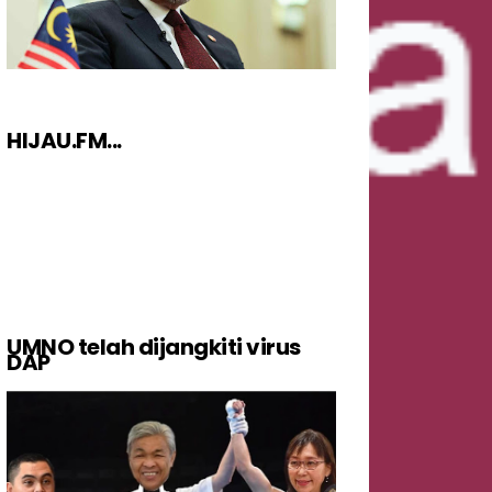
HIJAU.FM...
UMNO telah dijangkiti virus
DAP