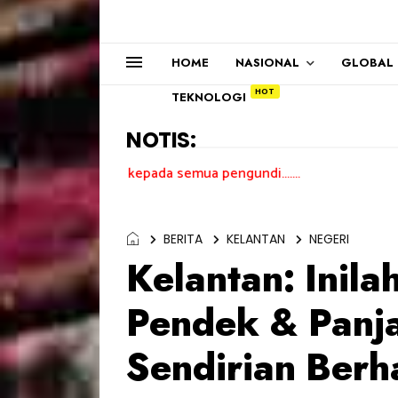
HOME
NASIONAL
GLOBAL
TEKNOLOGI
NOTIS:
ma kasih kepada semua pengundi.......
BERITA
KELANTAN
NEGERI
Kelantan: Inila
Pendek & Panja
Sendirian Ber