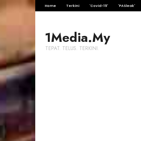
Home
Terkini
'Covid-19'
'PASleak'
1Media.My
TEPAT. TELUS. TERKINI.