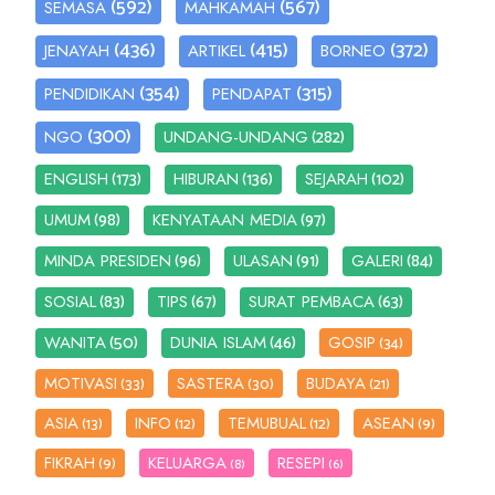
(592)
(567)
SEMASA
MAHKAMAH
(436)
(415)
(372)
JENAYAH
ARTIKEL
BORNEO
(354)
(315)
PENDIDIKAN
PENDAPAT
(300)
(282)
NGO
UNDANG-UNDANG
(173)
(136)
(102)
ENGLISH
HIBURAN
SEJARAH
(98)
(97)
UMUM
KENYATAAN MEDIA
(96)
(91)
(84)
MINDA PRESIDEN
ULASAN
GALERI
(83)
(67)
(63)
SOSIAL
TIPS
SURAT PEMBACA
(50)
(46)
WANITA
DUNIA ISLAM
GOSIP
(34)
MOTIVASI
SASTERA
BUDAYA
(33)
(30)
(21)
ASIA
INFO
TEMUBUAL
ASEAN
(13)
(12)
(12)
(9)
FIKRAH
KELUARGA
RESEPI
(9)
(8)
(6)