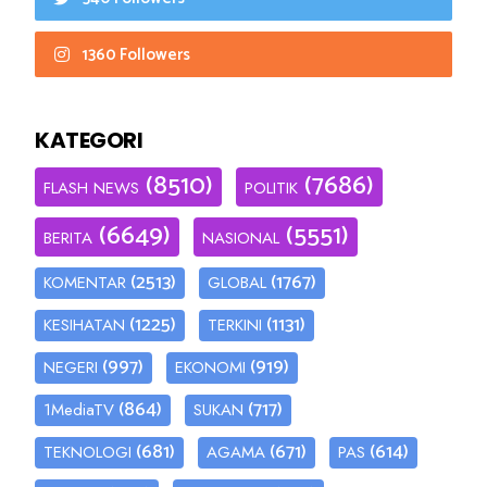
1360 Followers
KATEGORI
(8510)
(7686)
FLASH NEWS
POLITIK
(6649)
(5551)
BERITA
NASIONAL
(2513)
(1767)
KOMENTAR
GLOBAL
(1225)
(1131)
KESIHATAN
TERKINI
(997)
(919)
NEGERI
EKONOMI
(864)
(717)
1MediaTV
SUKAN
(681)
(671)
(614)
TEKNOLOGI
AGAMA
PAS