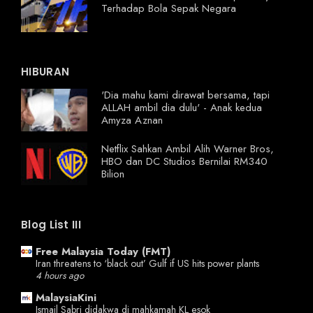
Terhadap Bola Sepak Negara
HIBURAN
'Dia mahu kami dirawat bersama, tapi
ALLAH ambil dia dulu' - Anak kedua
Amyza Aznan
Netflix Sahkan Ambil Alih Warner Bros,
HBO dan DC Studios Bernilai RM340
Bilion
Blog List III
Free Malaysia Today (FMT)
Iran threatens to ‘black out’ Gulf if US hits power plants
4 hours ago
MalaysiaKini
Ismail Sabri didakwa di mahkamah KL esok