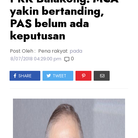
yakin bertanding,
PAS belum ada
keputusan
Post Oleh :
Pena rakyat
pada
0
8/07/2018 04:29:00 pm
SHARE
TWEET