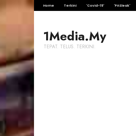
Home
Terkini
'Covid-19'
'PASleak'
1Media.My
TEPAT. TELUS. TERKINI.