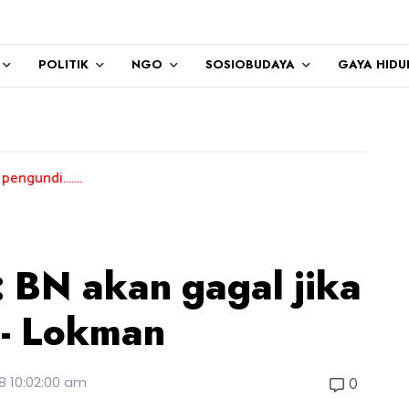
POLITIK
NGO
SOSIOBUDAYA
GAYA HIDU
 BN akan gagal jika
 - Lokman
8 10:02:00 am
0