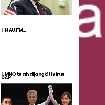
HIJAU.FM...
UMNO telah dijangkiti virus
DAP