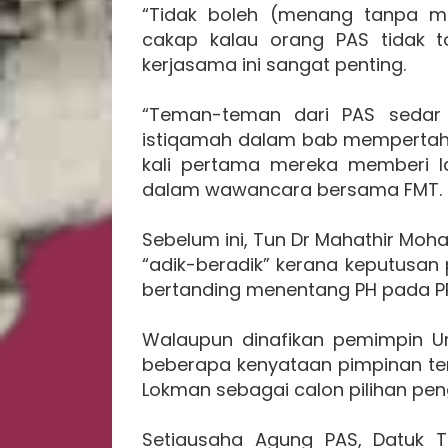
“Tidak boleh (menang tanpa m
cakap kalau orang PAS tidak t
kerjasama ini sangat penting.
“Teman-teman dari PAS sedar 
istiqamah dalam bab mempertahan
kali pertama mereka memberi l
dalam wawancara bersama FMT.
Sebelum ini, Tun Dr Mahathir M
“adik-beradik” kerana keputusan
bertanding menentang PH pada PRK 
Walaupun dinafikan pemimpin Um
beberapa kenyataan pimpinan tert
Lokman sebagai calon pilihan pen
Setiausaha Agung PAS, Datuk T