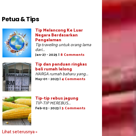
Petua & Tips
Tip Melancong Ke Luar
Negara Berdasarkan
Pengalaman
Tip traveling untuk orang lama
dari...
Jan-27 - 2025 |
8 Comments
Tip dan panduan ringkas
beli rumah lelong
HARGA rumah baharu yang...
May-01 - 2023 |
4 Comments
Tip-tip rebus jagung
TIP-TIP MEREBUS...
Feb-03 - 2023 |
5 Comments
Lihat seterusnya »