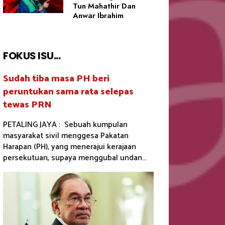
Tun Mahathir Dan
Anwar Ibrahim
FOKUS ISU...
Sudah tiba masa PH beri
peruntukan sama rata selepas
tewas PRN
PETALING JAYA : Sebuah kumpulan
masyarakat sivil menggesa Pakatan
Harapan (PH), yang menerajui kerajaan
persekutuan, supaya menggubal undan...