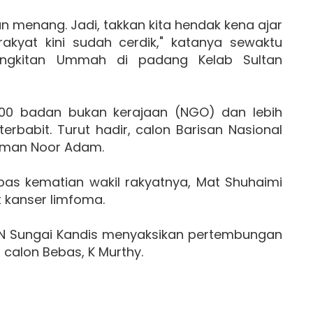
kan menang. Jadi, takkan kita hendak kena ajar
 rakyat kini sudah cerdik," katanya sewaktu
ngkitan Ummah di padang Kelab Sultan
 300 badan bukan kerajaan (NGO) dan lebih
rbabit. Turut hadir, calon Barisan Nasional
okman Noor Adam.
pas kematian wakil rakyatnya, Mat Shuhaimi
at kanser limfoma.
UN Sungai Kandis menyaksikan pertembungan
calon Bebas, K Murthy.