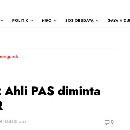
POLITIK
NGO
SOSIOBUDAYA
GAYA HIDU
 Ahli PAS diminta
R
8 11:51:00 am
0