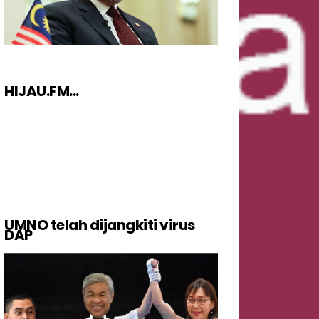
HIJAU.FM...
UMNO telah dijangkiti virus
DAP