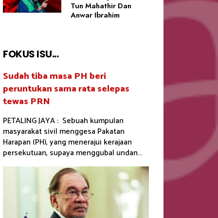
Tun Mahathir Dan
Anwar Ibrahim
FOKUS ISU...
Sudah tiba masa PH beri
peruntukan sama rata selepas
tewas PRN
PETALING JAYA : Sebuah kumpulan
masyarakat sivil menggesa Pakatan
Harapan (PH), yang menerajui kerajaan
persekutuan, supaya menggubal undan...