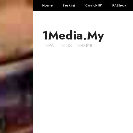
Home
Terkini
'Covid-19'
'PASleak'
1Media.My
TEPAT. TELUS. TERKINI.