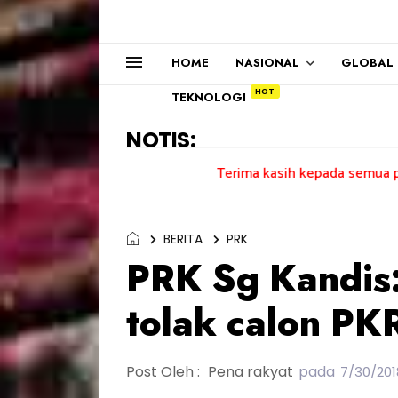
HOME
NASIONAL
GLOBAL
TEKNOLOGI
NOTIS:
Terima kasih kepada semua pengundi.......
BERITA
PRK
PRK Sg Kandis:
tolak calon PK
Post Oleh :
Pena rakyat
pada
7/30/201