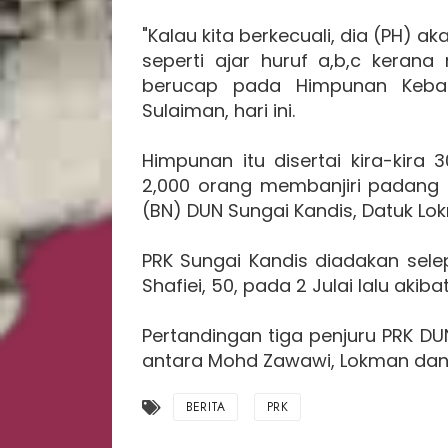
"Kalau kita berkecuali, dia (PH) a
seperti ajar huruf a,b,c kerana
berucap pada Himpunan Keba
Sulaiman, hari ini.
Himpunan itu disertai kira-kira
2,000 orang membanjiri padang te
(BN) DUN Sungai Kandis, Datuk L
PRK Sungai Kandis diadakan sele
Shafiei, 50, pada 2 Julai lalu akib
Pertandingan tiga penjuru PRK D
antara Mohd Zawawi, Lokman dan 
BERITA
PRK