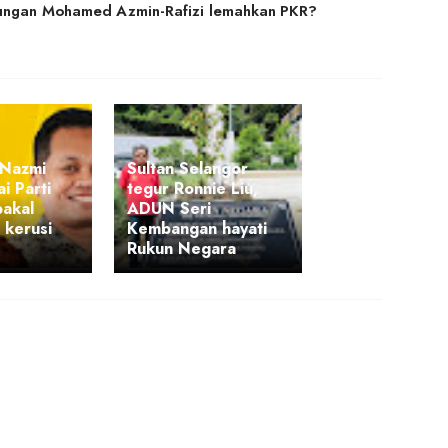
bungan Mohamed Azmin-Rafizi lemahkan PKR?
k Nazmi
Sultan Selangor
i Parti
tegur Ronnie Liu,
bakal
ADUN Seri
 kerusi
Kembangan hayati
Rukun Negara