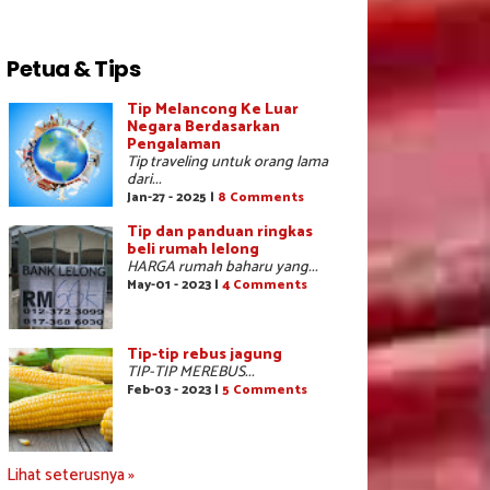
Petua & Tips
Tip Melancong Ke Luar
Negara Berdasarkan
Pengalaman
Tip traveling untuk orang lama
dari...
Jan-27 - 2025 |
8 Comments
Tip dan panduan ringkas
beli rumah lelong
HARGA rumah baharu yang...
May-01 - 2023 |
4 Comments
Tip-tip rebus jagung
TIP-TIP MEREBUS...
Feb-03 - 2023 |
5 Comments
Lihat seterusnya »