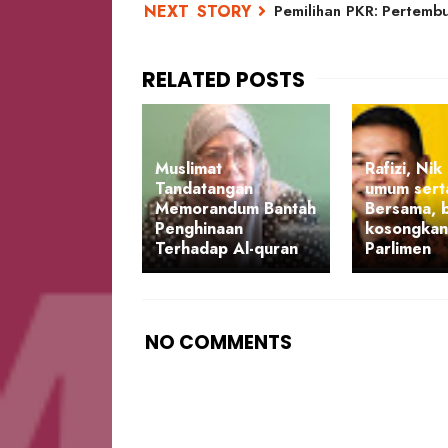
Pemilihan PKR: Pertem
Muslimat
Rafizi, Ni
Tandatangan
umum serta
Memorandum Bantah
Bersama, 
Penghinaan
kosongkan
Terhadap Al-quran
Parlimen
NO COMMENTS