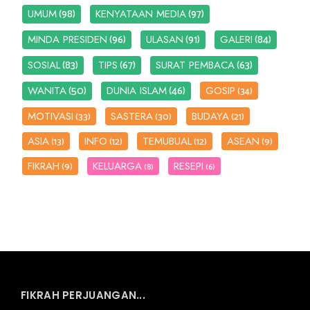
(98)
(97)
UMUM
KENYATAAN MEDIA
(96)
(91)
(84)
MINDA PRESIDEN
ULASAN
GALERI
(83)
(67)
(63)
SOSIAL
TIPS
SURAT PEMBACA
(50)
(46)
WANITA
DUNIA ISLAM
GOSIP
(34)
MOTIVASI
SASTERA
BUDAYA
(33)
(30)
(21)
ASIA
INFO
TEMUBUAL
ASEAN
(13)
(12)
(12)
(9)
FIKRAH
KELUARGA
RESEPI
(9)
(8)
(6)
FIKRAH PERJUANGAN...