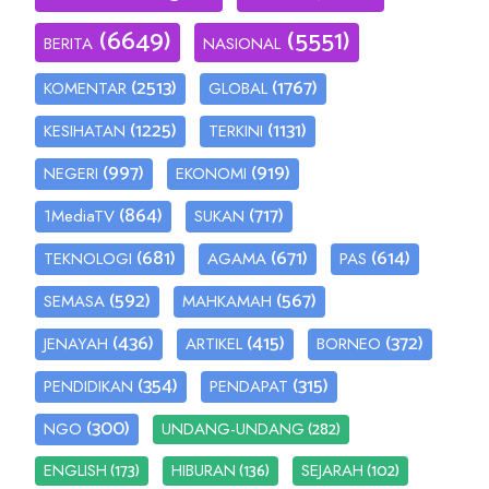
(6649)
(5551)
BERITA
NASIONAL
(2513)
(1767)
KOMENTAR
GLOBAL
(1225)
(1131)
KESIHATAN
TERKINI
(997)
(919)
NEGERI
EKONOMI
(864)
(717)
1MediaTV
SUKAN
(681)
(671)
(614)
TEKNOLOGI
AGAMA
PAS
(592)
(567)
SEMASA
MAHKAMAH
(436)
(415)
(372)
JENAYAH
ARTIKEL
BORNEO
(354)
(315)
PENDIDIKAN
PENDAPAT
(300)
(282)
NGO
UNDANG-UNDANG
(173)
(136)
(102)
ENGLISH
HIBURAN
SEJARAH