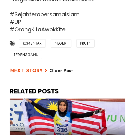
#SejahterabersamaIslam
#UP
#OrangKitaAwokKite
KOMENTAR
NEGERI
PRU14
TERENGGANU
Older Post