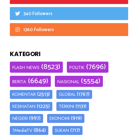
340 Followers
1360 Followers
KATEGORI
(8523)
(7696)
FLASH NEWS
POLITIK
(6649)
(5554)
BERITA
NASIONAL
(2513)
(1767)
KOMENTAR
GLOBAL
(1225)
(1131)
KESIHATAN
TERKINI
(997)
(919)
NEGERI
EKONOMI
(864)
(717)
1MediaTV
SUKAN