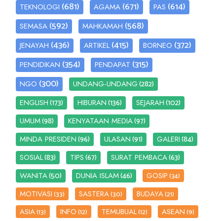
(681)
(671)
(614)
TEKNOLOGI
AGAMA
PAS
(592)
(568)
SEMASA
MAHKAMAH
(436)
(415)
(372)
JENAYAH
ARTIKEL
BORNEO
(354)
(315)
PENDIDIKAN
PENDAPAT
(300)
(282)
NGO
UNDANG-UNDANG
(173)
(136)
(102)
ENGLISH
HIBURAN
SEJARAH
(98)
(97)
UMUM
KENYATAAN MEDIA
(96)
(91)
(84)
MINDA PRESIDEN
ULASAN
GALERI
(83)
(67)
(63)
SOSIAL
TIPS
SURAT PEMBACA
(50)
(46)
WANITA
DUNIA ISLAM
GOSIP
(34)
MOTIVASI
SASTERA
BUDAYA
(33)
(30)
(21)
ASIA
INFO
TEMUBUAL
ASEAN
(13)
(12)
(12)
(9)