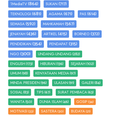
(864)
(717)
1MediaTV
SUKAN
(681)
(671)
(614)
TEKNOLOGI
AGAMA
PAS
(592)
(567)
SEMASA
MAHKAMAH
(436)
(415)
(372)
JENAYAH
ARTIKEL
BORNEO
(354)
(315)
PENDIDIKAN
PENDAPAT
(300)
(282)
NGO
UNDANG-UNDANG
(173)
(136)
(102)
ENGLISH
HIBURAN
SEJARAH
(98)
(97)
UMUM
KENYATAAN MEDIA
(96)
(91)
(84)
MINDA PRESIDEN
ULASAN
GALERI
(83)
(67)
(63)
SOSIAL
TIPS
SURAT PEMBACA
(50)
(46)
WANITA
DUNIA ISLAM
GOSIP
(34)
MOTIVASI
SASTERA
BUDAYA
(33)
(30)
(21)