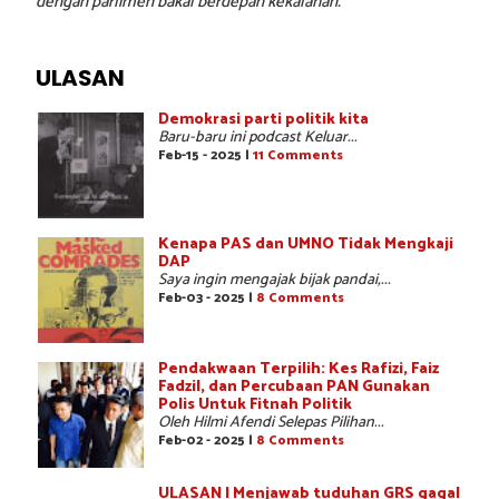
dengan parlimen bakal berdepan kekalahan.
ULASAN
Demokrasi parti politik kita
Baru-baru ini podcast Keluar...
Feb-15 - 2025 |
11 Comments
Kenapa PAS dan UMNO Tidak Mengkaji
DAP
Saya ingin mengajak bijak pandai,...
Feb-03 - 2025 |
8 Comments
Pendakwaan Terpilih: Kes Rafizi, Faiz
Fadzil, dan Percubaan PAN Gunakan
Polis Untuk Fitnah Politik
Oleh Hilmi Afendi Selepas Pilihan...
Feb-02 - 2025 |
8 Comments
ULASAN | Menjawab tuduhan GRS gagal