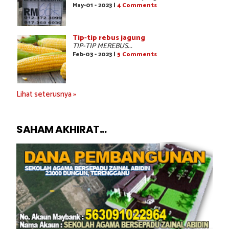
May-01 - 2023 |
4 Comments
Tip-tip rebus jagung
TIP-TIP MEREBUS...
Feb-03 - 2023 |
5 Comments
Lihat seterusnya »
SAHAM AKHIRAT...