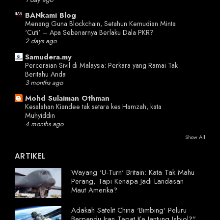
BANkami Blog
Menang Guna Blockchain, Setahun Kemudian Minta
'Cuti' – Apa Sebenarnya Berlaku Dala PKR?
2 days ago
Samudera.my
Perceraian Sivil di Malaysia: Perkara yang Ramai Tak
Beritahu Anda
3 months ago
Mohd Sulaiman Othman
Kesalahan Kiandee tak setara kes Hamzah, kata
Muhyiddin
4 months ago
Show All
ARTIKEL
Wayang 'U-Turn' Britain: Kata Tak Mahu
Perang, Tapi Kenapa Jadi Landasan
Maut Amerika?
Adakah Satelit China 'Bimbing' Peluru
Berpandu Iran Tepat Ke Jantung Isbiol?"