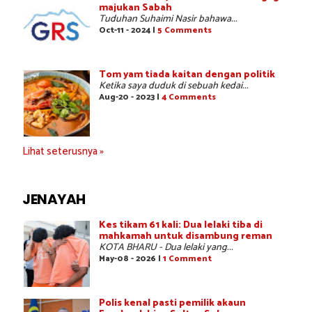
majukan Sabah
Tuduhan Suhaimi Nasir bahawa...
Oct-11 - 2024 |
5 Comments
Tom yam tiada kaitan dengan politik
Ketika saya duduk di sebuah kedai...
Aug-20 - 2023 |
4 Comments
Lihat seterusnya »
JENAYAH
Kes tikam 61 kali: Dua lelaki tiba di
mahkamah untuk disambung reman
KOTA BHARU - Dua lelaki yang...
May-08 - 2026 |
1 Comment
Polis kenal pasti pemilik akaun