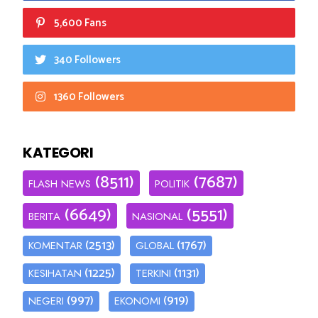
5,600 Fans
340 Followers
1360 Followers
KATEGORI
(8511)
(7687)
FLASH NEWS
POLITIK
(6649)
(5551)
BERITA
NASIONAL
(2513)
(1767)
KOMENTAR
GLOBAL
(1225)
(1131)
KESIHATAN
TERKINI
(997)
(919)
NEGERI
EKONOMI