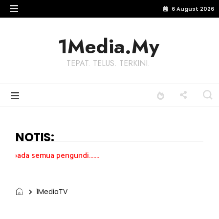
6 August 2026
1Media.My
TEPAT. TELUS. TERKINI.
NOTIS:
pengundi.......
1MediaTV