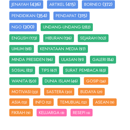
(436)
(415)
(372)
JENAYAH
ARTIKEL
BORNEO
(354)
(315)
PENDIDIKAN
PENDAPAT
(300)
(282)
NGO
UNDANG-UNDANG
(173)
(136)
(102)
ENGLISH
HIBURAN
SEJARAH
(98)
(97)
UMUM
KENYATAAN MEDIA
(96)
(91)
(84)
MINDA PRESIDEN
ULASAN
GALERI
(83)
(67)
(63)
SOSIAL
TIPS
SURAT PEMBACA
(50)
(46)
WANITA
DUNIA ISLAM
GOSIP
(34)
MOTIVASI
SASTERA
BUDAYA
(33)
(30)
(21)
ASIA
INFO
TEMUBUAL
ASEAN
(13)
(12)
(12)
(9)
FIKRAH
KELUARGA
RESEPI
(9)
(8)
(6)