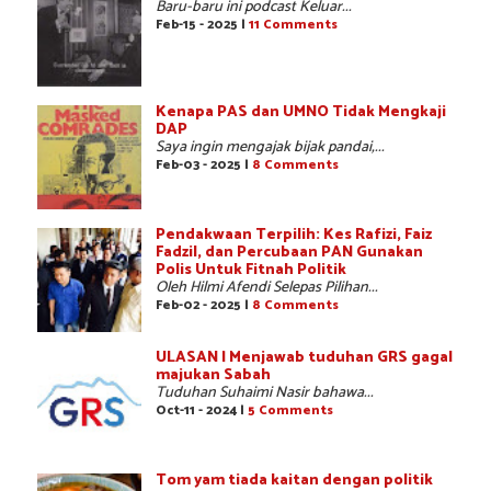
Baru-baru ini podcast Keluar...
Feb-15 - 2025 |
11 Comments
Kenapa PAS dan UMNO Tidak Mengkaji
DAP
Saya ingin mengajak bijak pandai,...
Feb-03 - 2025 |
8 Comments
Pendakwaan Terpilih: Kes Rafizi, Faiz
Fadzil, dan Percubaan PAN Gunakan
Polis Untuk Fitnah Politik
Oleh Hilmi Afendi Selepas Pilihan...
Feb-02 - 2025 |
8 Comments
ULASAN | Menjawab tuduhan GRS gagal
majukan Sabah
Tuduhan Suhaimi Nasir bahawa...
Oct-11 - 2024 |
5 Comments
Tom yam tiada kaitan dengan politik