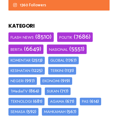
1360 Followers
KATEGORI
(8510)
(7686)
FLASH NEWS
POLITIK
(6649)
(5551)
BERITA
NASIONAL
(2513)
(1767)
KOMENTAR
GLOBAL
(1225)
(1131)
KESIHATAN
TERKINI
(997)
(919)
NEGERI
EKONOMI
(864)
(717)
1MediaTV
SUKAN
(681)
(671)
(614)
TEKNOLOGI
AGAMA
PAS
(592)
(567)
SEMASA
MAHKAMAH