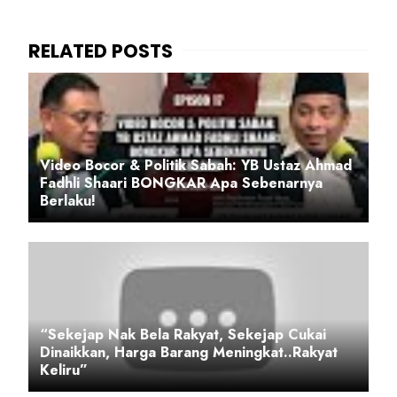
Video Bocor & Politik Sabah: YB Ustaz Ahmad
Fadhli Shaari BONGKAR Apa Sebenarnya
Berlaku!
“Sekejap Nak Bela Rakyat, Sekejap Cukai
Dinaikkan, Harga Barang Meningkat..Rakyat
Keliru”