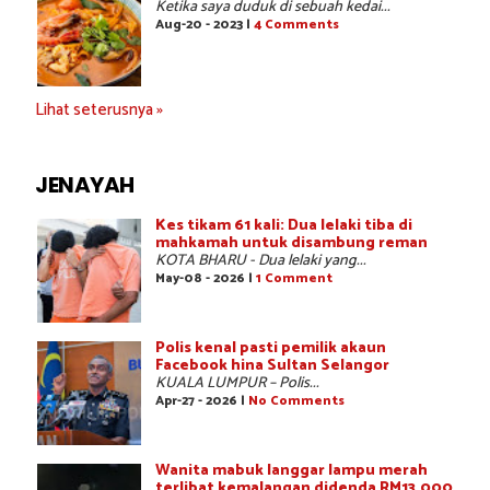
Ketika saya duduk di sebuah kedai...
Aug-20 - 2023 |
4 Comments
Lihat seterusnya »
JENAYAH
Kes tikam 61 kali: Dua lelaki tiba di
mahkamah untuk disambung reman
KOTA BHARU - Dua lelaki yang...
May-08 - 2026 |
1 Comment
Polis kenal pasti pemilik akaun
Facebook hina Sultan Selangor
KUALA LUMPUR – Polis...
Apr-27 - 2026 |
No Comments
Wanita mabuk langgar lampu merah
terlibat kemalangan didenda RM13,000