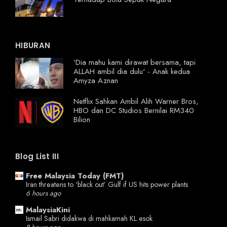
HIBURAN
'Dia mahu kami dirawat bersama, tapi
ALLAH ambil dia dulu' - Anak kedua
Amyza Aznan
Netflix Sahkan Ambil Alih Warner Bros,
HBO dan DC Studios Bernilai RM340
Bilion
Blog List III
Free Malaysia Today (FMT)
Iran threatens to ‘black out’ Gulf if US hits power plants
6 hours ago
MalaysiaKini
Ismail Sabri didakwa di mahkamah KL esok