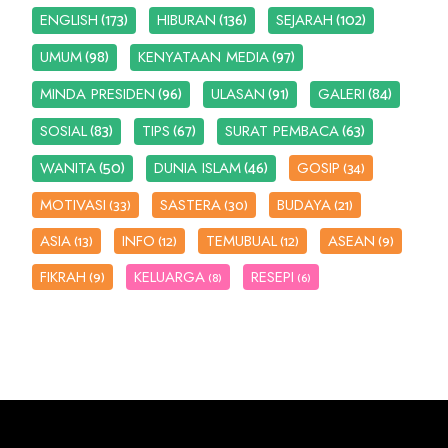
(173)
(136)
(102)
ENGLISH
HIBURAN
SEJARAH
(98)
(97)
UMUM
KENYATAAN MEDIA
(96)
(91)
(84)
MINDA PRESIDEN
ULASAN
GALERI
(83)
(67)
(63)
SOSIAL
TIPS
SURAT PEMBACA
(50)
(46)
WANITA
DUNIA ISLAM
GOSIP
(34)
MOTIVASI
SASTERA
BUDAYA
(33)
(30)
(21)
ASIA
INFO
TEMUBUAL
ASEAN
(13)
(12)
(12)
(9)
FIKRAH
KELUARGA
RESEPI
(9)
(8)
(6)