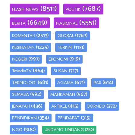
(8511)
(7687)
FLASH NEWS
POLITIK
(6649)
(5551)
BERITA
NASIONAL
(2513)
(1767)
KOMENTAR
GLOBAL
(1225)
(1131)
KESIHATAN
TERKINI
(997)
(919)
NEGERI
EKONOMI
(864)
(717)
1MediaTV
SUKAN
(681)
(671)
(614)
TEKNOLOGI
AGAMA
PAS
(592)
(567)
SEMASA
MAHKAMAH
(436)
(415)
(372)
JENAYAH
ARTIKEL
BORNEO
(354)
(315)
PENDIDIKAN
PENDAPAT
(300)
(282)
NGO
UNDANG-UNDANG