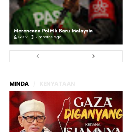
Merencana Politik Baru Malaysia
7 months ago
Editor
MINDA
KENYATAAN