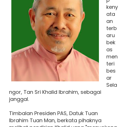
keny
ata
an
terb
aru
bek
as
men
teri
bes
ar
Sela
ngor, Tan Sri Khalid Ibrahim, sebagai
janggal.
Timbalan Presiden PAS, Datuk Tuan
Ibrahim Tuan Man, berkata pihaknya