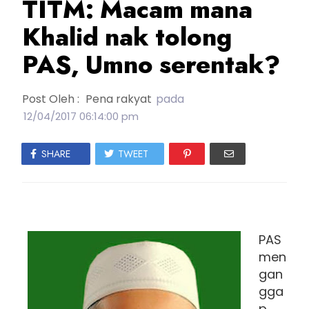
TITM: Macam mana
Khalid nak tolong
PAS, Umno serentak?
Post Oleh :
Pena rakyat
pada
12/04/2017 06:14:00 pm
SHARE
TWEET
PAS
men
gan
gga
p