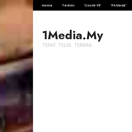
Home
Terkini
'Covid-19'
'PASleak'
1Media.My
TEPAT. TELUS. TERKINI.