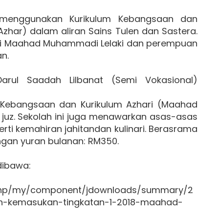
enggunakan Kurikulum Kebangsaan dan
Azhar) dalam aliran Sains Tulen dan Sastera.
i di Maahad Muhammadi Lelaki dan perempuan
n.
rul Saadah Lilbanat (Semi Vokasional)
 Kebangsaan dan Kurikulum Azhari (Maahad
 juz. Sekolah ini juga menawarkan asas-asas
rti kemahiran jahitandan kulinari. Berasrama
ngan yuran bulanan: RM350.
dibawa:
x.php/my/component/jdownloads/summary/2
-kemasukan-tingkatan-1-2018-maahad-