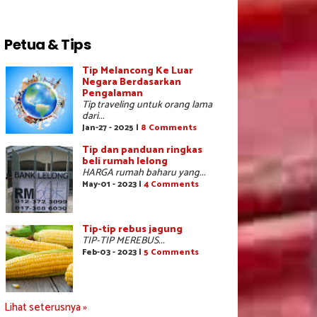
Petua & Tips
Tip Melancong Ke Luar
Negara Berdasarkan
Pengalaman
Tip traveling untuk orang lama
dari...
Jan-27 - 2025 |
8 Comments
Tip dan panduan ringkas
beli rumah lelong
HARGA rumah baharu yang...
May-01 - 2023 |
4 Comments
Tip-tip rebus jagung
TIP-TIP MEREBUS...
Feb-03 - 2023 |
5 Comments
Lihat seterusnya »