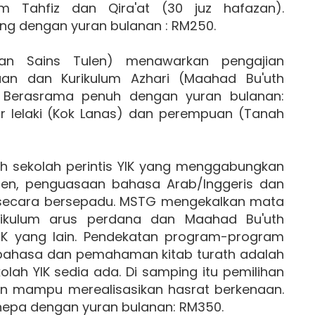
um Tahfiz dan Qira'at (30 juz hafazan).
ng dengan yuran bulanan : RM250.
ran Sains Tulen) menawarkan pengajian
aan dan Kurikulum Azhari (Maahad Bu'uth
. Berasrama penuh dengan yuran bulanan:
r lelaki (Kok Lanas) dan perempuan (Tanah
h sekolah perintis YIK yang menggabungkan
tulen, penguasaan bahasa Arab/Inggeris dan
) secara bersepadu. MSTG mengekalkan mata
urikulum arus perdana dan Maahad Bu'uth
IK yang lain. Pendekatan program-program
 bahasa dan pemahaman kitab turath adalah
lah YIK sedia ada. Di samping itu pemilihan
dan mampu merealisasikan hasrat berkenaan.
hepa dengan yuran bulanan: RM350.