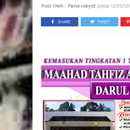
Post Oleh :
Pena rakyat
pada
12/05/20
SHARE
TWEET