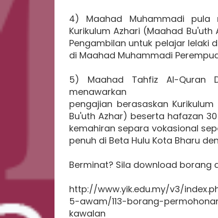
4) Maahad Muhammadi pula m
Kurikulum Azhari (Maahad Bu'uth 
Pengambilan untuk pelajar lelak
di Maahad Muhammadi Perempua
5) Maahad Tahfiz Al-Quran Da
menawarkan
pengajian berasaskan Kurikulum
Bu'uth Azhar) beserta hafazan 30
kemahiran separa vokasional sepe
penuh di Beta Hulu Kota Bharu de
Berminat? Sila download borang 
http://www.yik.edu.my/v3/inde
5-awam/113-borang-permohonan
kawalan