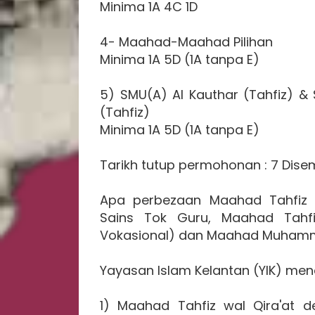
Minima 1A 4C 1D
4- Maahad-Maahad Pilihan
Minima 1A 5D (1A tanpa E)
5) SMU(A) Al Kauthar (Tahfiz) &
(Tahfiz)
Minima 1A 5D (1A tanpa E)
Tarikh tutup permohonan : 7 Dise
Apa perbezaan Maahad Tahfiz w
Sains Tok Guru, Maahad Tahfi
Vokasional) dan Maahad Muham
Yayasan Islam Kelantan (YIK) me
1) Maahad Tahfiz wal Qira'at 