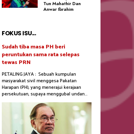
Tun Mahathir Dan
Anwar Ibrahim
FOKUS ISU...
Sudah tiba masa PH beri
peruntukan sama rata selepas
tewas PRN
PETALING JAYA : Sebuah kumpulan
masyarakat sivil menggesa Pakatan
Harapan (PH), yang menerajui kerajaan
persekutuan, supaya menggubal undan...