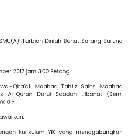
 SMU(A) Tarbiah Diniah Bunut Sarang Burung
mber 2017 jam 3.00 Petang
al-Qira'at, Maahad Tahfiz Sains, Maahad
z Al-Quran Darul Saadah Lilbanat (Semi
madi?
nawarkan:
dengan kurikulum YIK yang menggabungkan