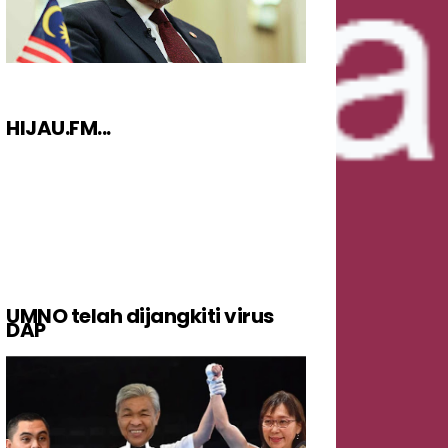
HIJAU.FM...
UMNO telah dijangkiti virus
DAP