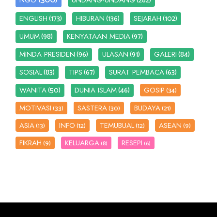
(300)
(282)
NGO
UNDANG-UNDANG
(173)
(136)
(102)
ENGLISH
HIBURAN
SEJARAH
(98)
(97)
UMUM
KENYATAAN MEDIA
(96)
(91)
(84)
MINDA PRESIDEN
ULASAN
GALERI
(83)
(67)
(63)
SOSIAL
TIPS
SURAT PEMBACA
(50)
(46)
WANITA
DUNIA ISLAM
GOSIP
(34)
MOTIVASI
SASTERA
BUDAYA
(33)
(30)
(21)
ASIA
INFO
TEMUBUAL
ASEAN
(13)
(12)
(12)
(9)
FIKRAH
KELUARGA
RESEPI
(9)
(8)
(6)