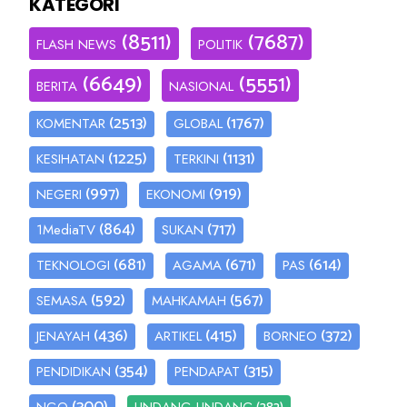
KATEGORI
(8511)
(7687)
FLASH NEWS
POLITIK
(6649)
(5551)
BERITA
NASIONAL
(2513)
(1767)
KOMENTAR
GLOBAL
(1225)
(1131)
KESIHATAN
TERKINI
(997)
(919)
NEGERI
EKONOMI
(864)
(717)
1MediaTV
SUKAN
(681)
(671)
(614)
TEKNOLOGI
AGAMA
PAS
(592)
(567)
SEMASA
MAHKAMAH
(436)
(415)
(372)
JENAYAH
ARTIKEL
BORNEO
(354)
(315)
PENDIDIKAN
PENDAPAT