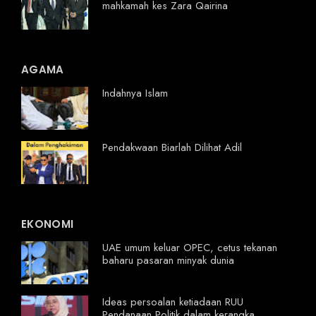
mahkamah kes Zara Qairina
AGAMA
Indahnya Islam
Pendakwaan Biarlah Dilihat Adil
EKONOMI
UAE umum keluar OPEC, cetus tekanan
baharu pasaran minyak dunia
Ideas persoalan ketiadaan RUU
Pendanaan Politik dalam kerangka