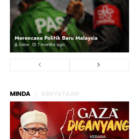
Merencana Politik Baru Malaysia
7 months ago
Editor
MINDA
KENYATAAN