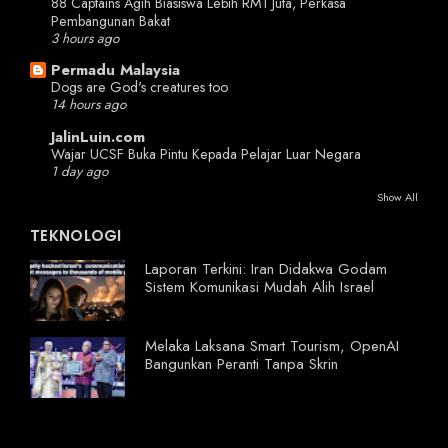
88 Captains Agih Biasiswa Lebih RM1 Juta, Perkasa
Pembangunan Bakat
3 hours ago
Permadu Malaysia
Dogs are God's creatures too
14 hours ago
JalinLuin.com
Wajar UCSF Buka Pintu Kepada Pelajar Luar Negara
1 day ago
Show All
TEKNOLOGI
Laporan Terkini: Iran Didakwa Godam
Sistem Komunikasi Mudah Alih Israel
Melaka Laksana Smart Tourism, OpenAI
Bangunkan Peranti Tanpa Skrin