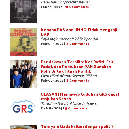
Baru-baru ini podcast Keluar...
Feb-15 - 2025 |
11 Comments
Kenapa PAS dan UMNO Tidak Mengkaji
DAP
Saya ingin mengajak bijak pandai,...
Feb-03 - 2025 |
8 Comments
Pendakwaan Terpilih: Kes Rafizi, Faiz
Fadzil, dan Percubaan PAN Gunakan
Polis Untuk Fitnah Politik
Oleh Hilmi Afendi Selepas Pilihan...
Feb-02 - 2025 |
8 Comments
ULASAN | Menjawab tuduhan GRS gagal
majukan Sabah
Tuduhan Suhaimi Nasir bahawa...
Oct-11 - 2024 |
5 Comments
Tom yam tiada kaitan dengan politik