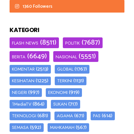
1360 Followers
KATEGORI
(8511)
(7687)
FLASH NEWS
POLITIK
(6649)
(5551)
BERITA
NASIONAL
(2513)
(1767)
KOMENTAR
GLOBAL
(1225)
(1131)
KESIHATAN
TERKINI
(997)
(919)
NEGERI
EKONOMI
(864)
(717)
1MediaTV
SUKAN
(681)
(671)
(614)
TEKNOLOGI
AGAMA
PAS
(592)
(567)
SEMASA
MAHKAMAH