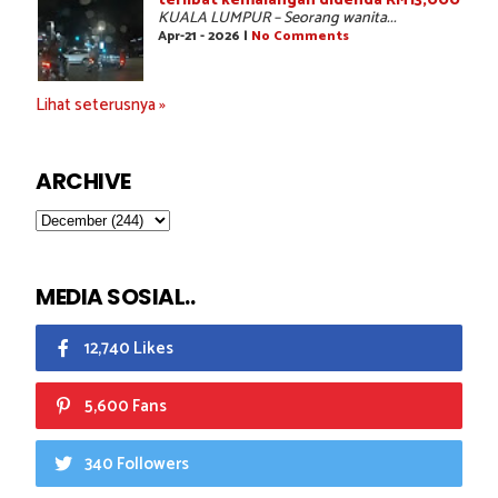
terlibat kemalangan didenda RM13,000
KUALA LUMPUR – Seorang wanita...
Apr-21 - 2026 |
No Comments
Lihat seterusnya »
ARCHIVE
MEDIA SOSIAL..
12,740 Likes
5,600 Fans
340 Followers