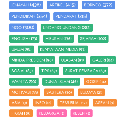
(436)
(415)
(372)
JENAYAH
ARTIKEL
BORNEO
(354)
(315)
PENDIDIKAN
PENDAPAT
(300)
(282)
NGO
UNDANG-UNDANG
(173)
(136)
(102)
ENGLISH
HIBURAN
SEJARAH
(98)
(97)
UMUM
KENYATAAN MEDIA
(96)
(91)
(84)
MINDA PRESIDEN
ULASAN
GALERI
(83)
(67)
(63)
SOSIAL
TIPS
SURAT PEMBACA
(50)
(46)
WANITA
DUNIA ISLAM
GOSIP
(34)
MOTIVASI
SASTERA
BUDAYA
(33)
(30)
(21)
ASIA
INFO
TEMUBUAL
ASEAN
(13)
(12)
(12)
(9)
FIKRAH
KELUARGA
RESEPI
(9)
(8)
(6)