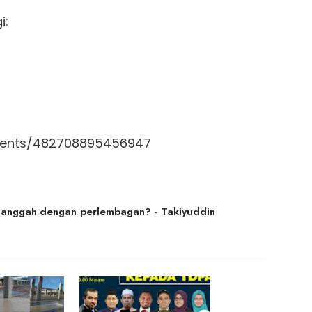
i:
vents/482708895456947
canggah dengan perlembagan? - Takiyuddin