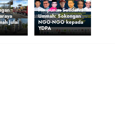
ngan
Himpunan Solidariti
saraya
Ummah: Sokongan
ah Julai
NGO-NGO kepada
YDPA