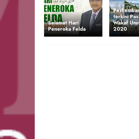
Perkemba
terkini Pa
Selamat Hari
Wakaf Umm
Peneroka Felda
2020