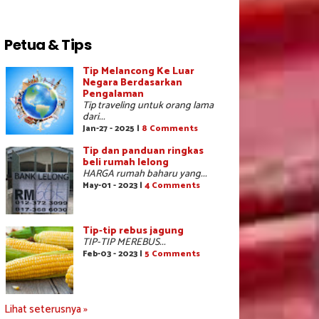
Petua & Tips
Tip Melancong Ke Luar
Negara Berdasarkan
Pengalaman
Tip traveling untuk orang lama
dari...
Jan-27 - 2025 |
8 Comments
Tip dan panduan ringkas
beli rumah lelong
HARGA rumah baharu yang...
May-01 - 2023 |
4 Comments
Tip-tip rebus jagung
TIP-TIP MEREBUS...
Feb-03 - 2023 |
5 Comments
Lihat seterusnya »