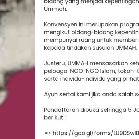
bidang yang menjadi kepentingan
Ummah.
Konvensyen ini merupakan pro
mengikut bidang-bidang kepentin
mempunyai ruang untuk memberik
kepada tindakan susulan UMMAH.
Justeru, UMMAH mensasarkan kehad
pelbagai NGO-NGO Islam, tokoh-
serta individu-individu yang priha
Ayuh sertai kami jika anda salah
Pendaftaran dibuka sehingga 5 Ja
berikut :
=> https://goo.gl/forms/LU9DSwl