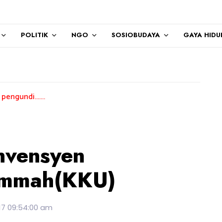
POLITIK
NGO
SOSIOBUDAYA
GAYA HIDU
nvensyen
Ummah(KKU)
17 09:54:00 am