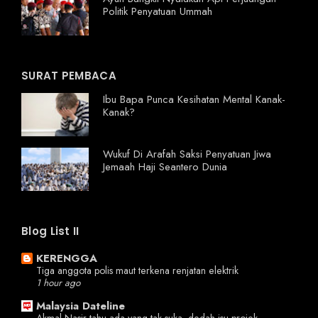
Politik Penyatuan Ummah
SURAT PEMBACA
Ibu Bapa Punca Kesihatan Mental Kanak-
Kanak?
Wukuf Di Arafah Saksi Penyatuan Jiwa
Jemaah Haji Seantero Dunia
Blog List II
KERENGGA
Tiga anggota polis maut terkena renjatan elektrik
1 hour ago
Malaysia Dateline
Akmal Nasir tahu ada yang tak suka, dedah isu projek