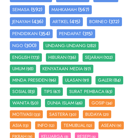
(592)
(567)
SEMASA
MAHKAMAH
(436)
(415)
(372)
JENAYAH
ARTIKEL
BORNEO
(354)
(315)
PENDIDIKAN
PENDAPAT
(300)
(282)
NGO
UNDANG-UNDANG
(173)
(136)
(102)
ENGLISH
HIBURAN
SEJARAH
(98)
(97)
UMUM
KENYATAAN MEDIA
(96)
(91)
(84)
MINDA PRESIDEN
ULASAN
GALERI
(83)
(67)
(63)
SOSIAL
TIPS
SURAT PEMBACA
(50)
(46)
WANITA
DUNIA ISLAM
GOSIP
(34)
MOTIVASI
SASTERA
BUDAYA
(33)
(30)
(21)
ASIA
INFO
TEMUBUAL
ASEAN
(13)
(12)
(12)
(9)
FIKRAH
KELUARGA
RESEPI
(9)
(8)
(6)