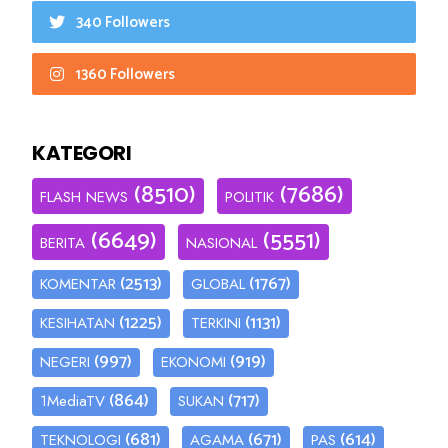
340 Followers
1360 Followers
KATEGORI
(8510)
(7686)
FLASH NEWS
POLITIK
(6649)
(5551)
BERITA
NASIONAL
(2513)
(1767)
KOMENTAR
GLOBAL
(1225)
(1131)
KESIHATAN
TERKINI
(997)
(919)
NEGERI
EKONOMI
(864)
(717)
1MediaTV
SUKAN
(681)
(671)
(614)
TEKNOLOGI
AGAMA
PAS