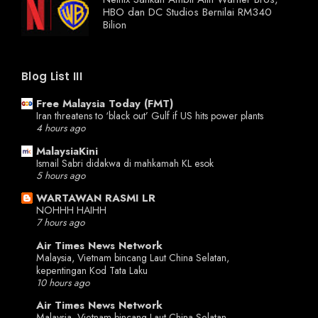
HBO dan DC Studios Bernilai RM340
Bilion
Blog List III
Free Malaysia Today (FMT)
Iran threatens to ‘black out’ Gulf if US hits power plants
4 hours ago
MalaysiaKini
Ismail Sabri didakwa di mahkamah KL esok
5 hours ago
WARTAWAN RASMI LR
NOHHH HAIHH
7 hours ago
Air Times News Network
Malaysia, Vietnam bincang Laut China Selatan,
kepentingan Kod Tata Laku
10 hours ago
Air Times News Network
Malaysia, Vietnam bincang Laut China Selatan,