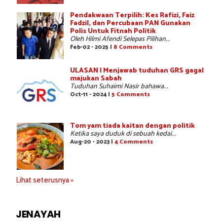
Pendakwaan Terpilih: Kes Rafizi, Faiz
Fadzil, dan Percubaan PAN Gunakan
Polis Untuk Fitnah Politik
Oleh Hilmi Afendi Selepas Pilihan...
Feb-02 - 2025 |
8 Comments
ULASAN | Menjawab tuduhan GRS gagal
majukan Sabah
Tuduhan Suhaimi Nasir bahawa...
Oct-11 - 2024 |
5 Comments
Tom yam tiada kaitan dengan politik
Ketika saya duduk di sebuah kedai...
Aug-20 - 2023 |
4 Comments
Lihat seterusnya »
JENAYAH