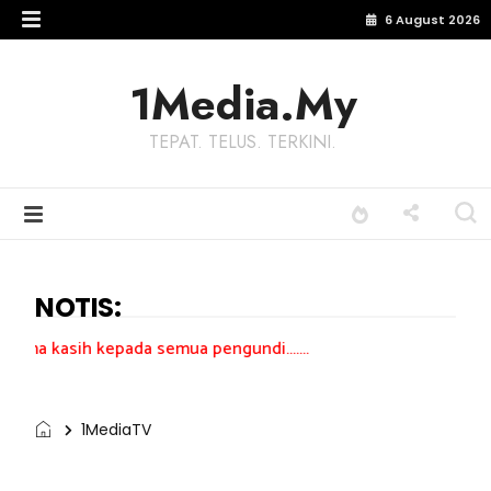
6 August 2026
1Media.My
TEPAT. TELUS. TERKINI.
NOTIS:
pada semua pengundi.......
1MediaTV