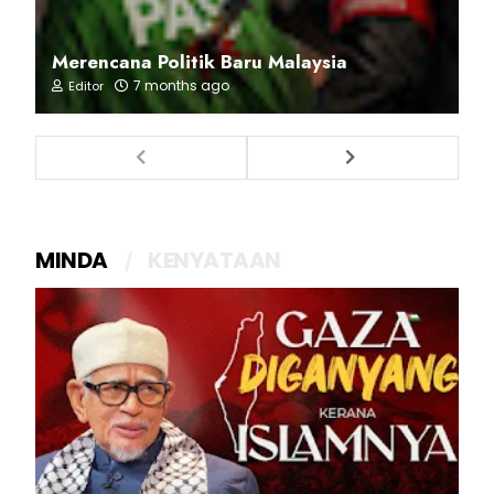
Merencana Politik Baru Malaysia
7 months ago
Editor
MINDA
KENYATAAN