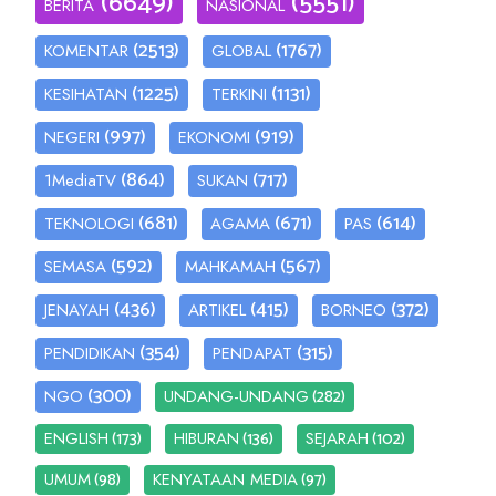
(6649)
(5551)
BERITA
NASIONAL
(2513)
(1767)
KOMENTAR
GLOBAL
(1225)
(1131)
KESIHATAN
TERKINI
(997)
(919)
NEGERI
EKONOMI
(864)
(717)
1MediaTV
SUKAN
(681)
(671)
(614)
TEKNOLOGI
AGAMA
PAS
(592)
(567)
SEMASA
MAHKAMAH
(436)
(415)
(372)
JENAYAH
ARTIKEL
BORNEO
(354)
(315)
PENDIDIKAN
PENDAPAT
(300)
(282)
NGO
UNDANG-UNDANG
(173)
(136)
(102)
ENGLISH
HIBURAN
SEJARAH
(98)
(97)
UMUM
KENYATAAN MEDIA