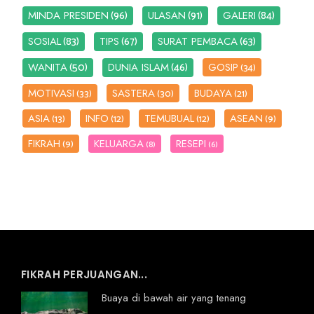
(96)
(91)
(84)
MINDA PRESIDEN
ULASAN
GALERI
(83)
(67)
(63)
SOSIAL
TIPS
SURAT PEMBACA
(50)
(46)
WANITA
DUNIA ISLAM
GOSIP
(34)
MOTIVASI
SASTERA
BUDAYA
(33)
(30)
(21)
ASIA
INFO
TEMUBUAL
ASEAN
(13)
(12)
(12)
(9)
FIKRAH
KELUARGA
RESEPI
(9)
(8)
(6)
FIKRAH PERJUANGAN...
Buaya di bawah air yang tenang