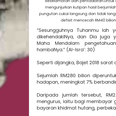
keselamatan dan pentadbiran.Untuk 
mengunjurkan kutipan hasil berjumla
pungutan cukai langsung dan tidak lan
defisit mencecah RM40 bilion
“Sesungguhnya Tuhanmu lah ya
dikehendakiNya, dan Dia juga
Maha Mendalam pengetahuan
hambaNya.” (Al-Isra’: 30)
Seperti dijangka, Bajet 2018 sara
Sejumlah RM280 bilion diperuntu
hadapan, meningkat 7% berbanding
Daripada jumlah tersebut, RM2
mengurus, iaitu bagi membayar 
bayaran khidmat hutang, perbekal