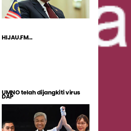
HIJAU.FM...
UMNO telah dijangkiti virus
DAP