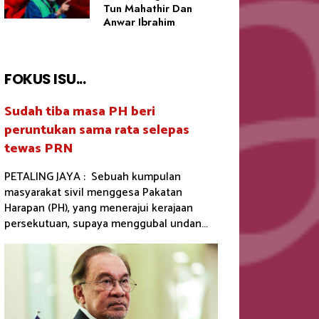
Tun Mahathir Dan
Anwar Ibrahim
FOKUS ISU...
Sudah tiba masa PH beri
peruntukan sama rata selepas
tewas PRN
PETALING JAYA : Sebuah kumpulan
masyarakat sivil menggesa Pakatan
Harapan (PH), yang menerajui kerajaan
persekutuan, supaya menggubal undan...