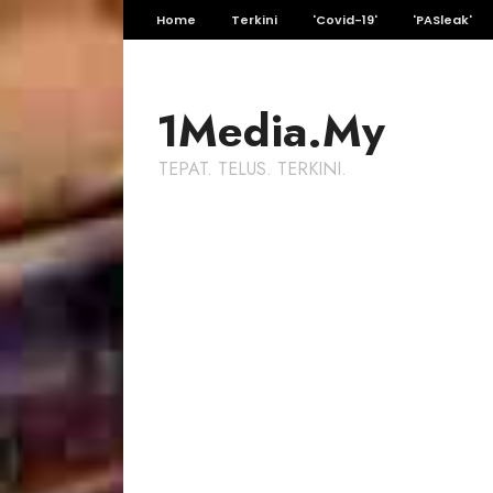
Home
Terkini
'Covid-19'
'PASleak'
1Media.My
TEPAT. TELUS. TERKINI.