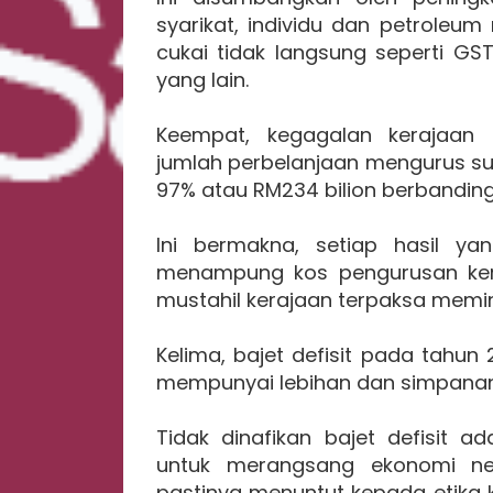
syarikat, individu dan petroleum
cukai tidak langsung seperti GS
yang lain.
Keempat, kegagalan kerajaan u
jumlah perbelanjaan mengurus sud
97% atau RM234 bilion berbanding
Ini bermakna, setiap hasil y
menampung kos pengurusan keraja
mustahil kerajaan terpaksa mem
Kelima, bajet defisit pada tahun
mempunyai lebihan dan simpanan 
Tidak dinafikan bajet defisit a
untuk merangsang ekonomi neg
pastinya menuntut kepada etika ke