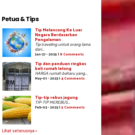
Petua & Tips
Tip Melancong Ke Luar
Negara Berdasarkan
Pengalaman
Tip traveling untuk orang lama
dari...
Jan-27 - 2025 |
8 Comments
Tip dan panduan ringkas
beli rumah lelong
HARGA rumah baharu yang...
May-01 - 2023 |
4 Comments
Tip-tip rebus jagung
TIP-TIP MEREBUS...
Feb-03 - 2023 |
5 Comments
Lihat seterusnya »