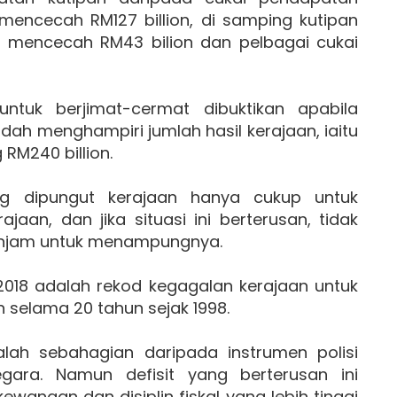
 mencecah RM127 billion, di samping kutipan
T mencecah RM43 bilion dan pelbagai cukai
ntuk berjimat-cermat dibuktikan apabila
ah menghampiri jumlah hasil kerajaan, iaitu
 RM240 billion.
ang dipungut kerajaan hanya cukup untuk
an, dan jika situasi ini berterusan, tidak
injam untuk menampungnya.
 2018 adalah rekod kegagalan kerajaan untuk
selama 20 tahun sejak 1998.
dalah sebahagian daripada instrumen polisi
ara. Namun defisit yang berterusan ini
wangan dan disiplin fiskal yang lebih tinggi