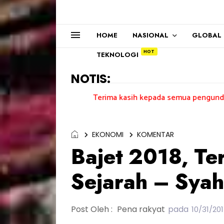
HOME
NASIONAL
GLOBAL
TEKNOLOGI
NOTIS:
Terima kasih kepada semua pengundi.......
EKONOMI
KOMENTAR
Bajet 2018, Te
Sejarah – Syah
Post Oleh :
Pena rakyat
pada
10/31/20