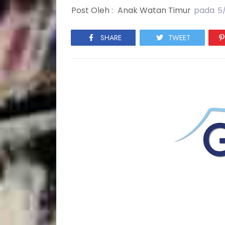
Post Oleh :
Anak Watan Timur
pada
5/
SHARE
TWEET