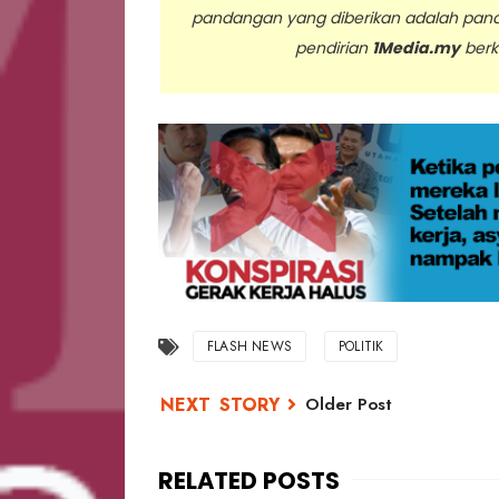
pandangan yang diberikan adalah pan
pendirian
1Media.my
berk
..
FLASH NEWS
POLITIK
Older Post