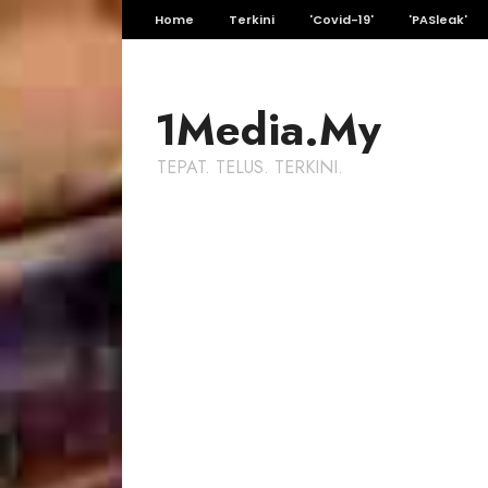
Home
Terkini
'Covid-19'
'PASleak'
1Media.My
TEPAT. TELUS. TERKINI.