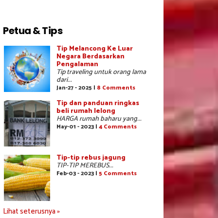
Petua & Tips
Tip Melancong Ke Luar
Negara Berdasarkan
Pengalaman
Tip traveling untuk orang lama
dari...
Jan-27 - 2025 |
8 Comments
Tip dan panduan ringkas
beli rumah lelong
HARGA rumah baharu yang...
May-01 - 2023 |
4 Comments
Tip-tip rebus jagung
TIP-TIP MEREBUS...
Feb-03 - 2023 |
5 Comments
Lihat seterusnya »