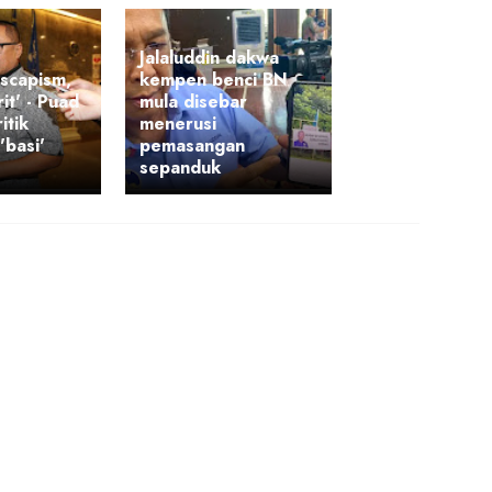
Jalaluddin dakwa
scapism,
kempen benci BN
it' - Puad
mula disebar
itik
menerusi
'basi'
pemasangan
sepanduk