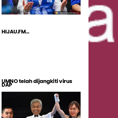
HIJAU.FM...
UMNO telah dijangkiti virus
DAP