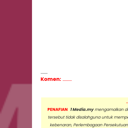
........
Komen:
........
.
PENAFIAN
1 Media.my
mengamalkan dan
tersebut tidak disalahguna untuk memp
kebenaran, Perlembagaan Persekutua