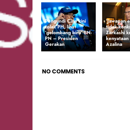
Pengundi Cina kini
'Jawapan e
tolak PH, lihat
tidak konkr
‘gelombang biru’ BN-
Zarkashi kr
PN – Presiden
kenyataan 
Gerakan
Azalina
NO COMMENTS