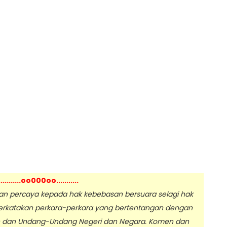
...........oo000oo...........
 percaya kepada hak kebebasan bersuara selagi hak
erkatakan perkara-perkara yang bertentangan dengan
n dan Undang-Undang Negeri dan Negara. Komen dan