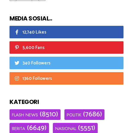
MEDIA SOSIAL..
12,740 Likes
5,600 Fans
340 Followers
1360 Followers
KATEGORI
(8510)
(7686)
FLASH NEWS
POLITIK
(6649)
(5551)
BERITA
NASIONAL