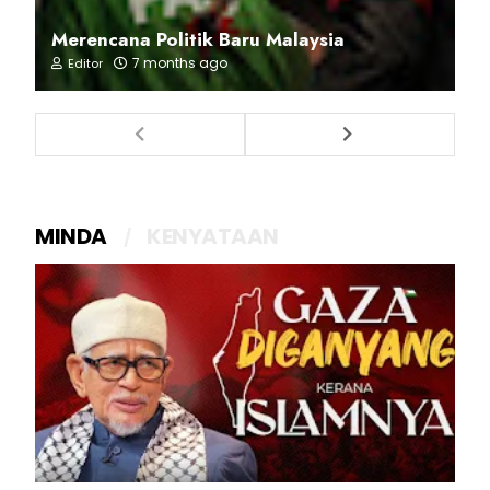
Merencana Politik Baru Malaysia
7 months ago
Editor
MINDA
KENYATAAN