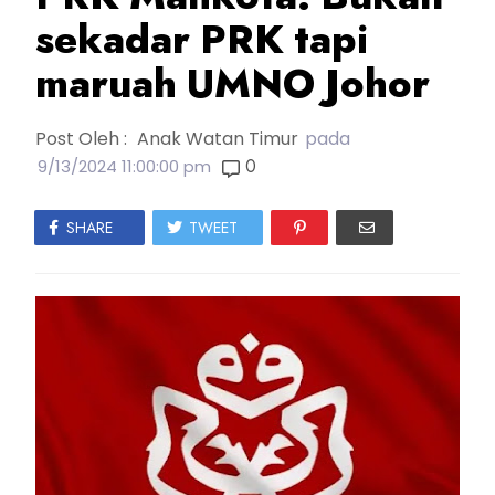
sekadar PRK tapi
maruah UMNO Johor
Post Oleh :
Anak Watan Timur
pada
0
9/13/2024 11:00:00 pm
SHARE
TWEET