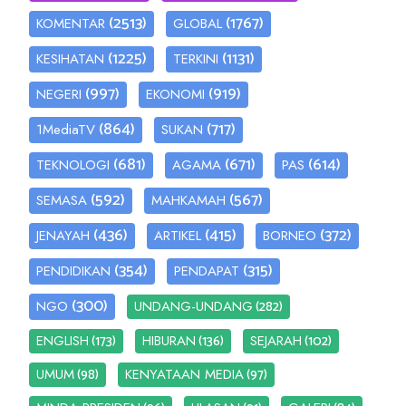
(2513)
(1767)
KOMENTAR
GLOBAL
(1225)
(1131)
KESIHATAN
TERKINI
(997)
(919)
NEGERI
EKONOMI
(864)
(717)
1MediaTV
SUKAN
(681)
(671)
(614)
TEKNOLOGI
AGAMA
PAS
(592)
(567)
SEMASA
MAHKAMAH
(436)
(415)
(372)
JENAYAH
ARTIKEL
BORNEO
(354)
(315)
PENDIDIKAN
PENDAPAT
(300)
(282)
NGO
UNDANG-UNDANG
(173)
(136)
(102)
ENGLISH
HIBURAN
SEJARAH
(98)
(97)
UMUM
KENYATAAN MEDIA