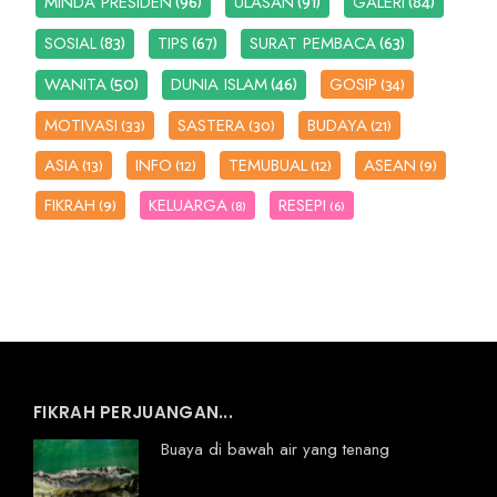
(96)
(91)
(84)
MINDA PRESIDEN
ULASAN
GALERI
(83)
(67)
(63)
SOSIAL
TIPS
SURAT PEMBACA
(50)
(46)
WANITA
DUNIA ISLAM
GOSIP
(34)
MOTIVASI
SASTERA
BUDAYA
(33)
(30)
(21)
ASIA
INFO
TEMUBUAL
ASEAN
(13)
(12)
(12)
(9)
FIKRAH
KELUARGA
RESEPI
(9)
(8)
(6)
FIKRAH PERJUANGAN...
Buaya di bawah air yang tenang