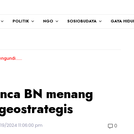
POLITIK
NGO
SOSIOBUDAYA
GAYA HIDU
unca BN menang
geostrategis
19/2024 11:06:00 pm
0