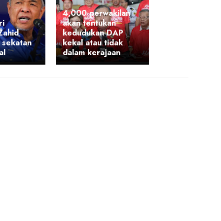
4,000 perwakilan
i
akan tentukan
Zahid
kedudukan DAP
 sekatan
kekal atau tidak
al
dalam kerajaan