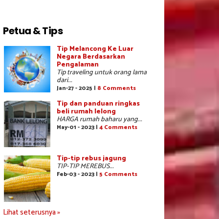
Petua & Tips
Tip Melancong Ke Luar
Negara Berdasarkan
Pengalaman
Tip traveling untuk orang lama
dari...
Jan-27 - 2025 |
8 Comments
Tip dan panduan ringkas
beli rumah lelong
HARGA rumah baharu yang...
May-01 - 2023 |
4 Comments
Tip-tip rebus jagung
TIP-TIP MEREBUS...
Feb-03 - 2023 |
5 Comments
Lihat seterusnya »