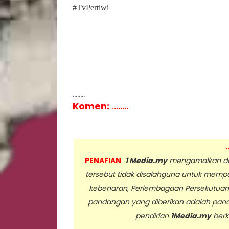
#TvPertiwi
........
Komen:
........
.
PENAFIAN
1 Media.my
mengamalkan dan
tersebut tidak disalahguna untuk memp
kebenaran, Perlembagaan Persekutua
pandangan yang diberikan adalah pan
pendirian
1Media.my
berk