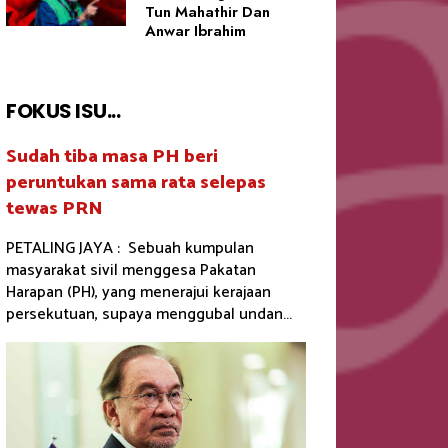
Tun Mahathir Dan
Anwar Ibrahim
FOKUS ISU...
Sudah tiba masa PH beri
peruntukan sama rata selepas
tewas PRN
PETALING JAYA : Sebuah kumpulan
masyarakat sivil menggesa Pakatan
Harapan (PH), yang menerajui kerajaan
persekutuan, supaya menggubal undan...