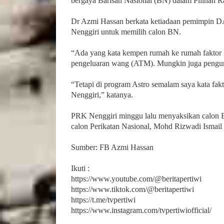
bergaya Barisan Nasional (BN) dalam Pilihan 
Dr Azmi Hassan berkata ketiadaan pemimpin 
Nenggiri untuk memilih calon BN.
“Ada yang kata kempen rumah ke rumah fakto
pengeluaran wang (ATM). Mungkin juga peng
“Tetapi di program Astro semalam saya kata fak
Nenggiri,” katanya.
PRK Nenggiri minggu lalu menyaksikan calon
calon Perikatan Nasional, Mohd Rizwadi Ismail 
Sumber: FB Azmi Hassan
Ikuti :
https://www.youtube.com/@beritapertiwi
https://www.tiktok.com/@beritapertiwi
https://t.me/tvpertiwi
https://www.instagram.com/tvpertiwiofficial/