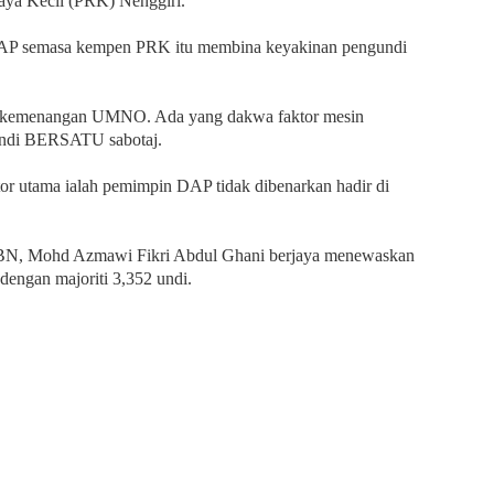
Raya Kecil (PRK) Nenggiri.
DAP semasa kempen PRK itu membina keyakinan pengundi
r kemenangan UMNO. Ada yang dakwa faktor mesin
undi BERSATU sabotaj.
tor utama ialah pemimpin DAP tidak dibenarkan hadir di
 BN, Mohd Azmawi Fikri Abdul Ghani berjaya menewaskan
dengan majoriti 3,352 undi.