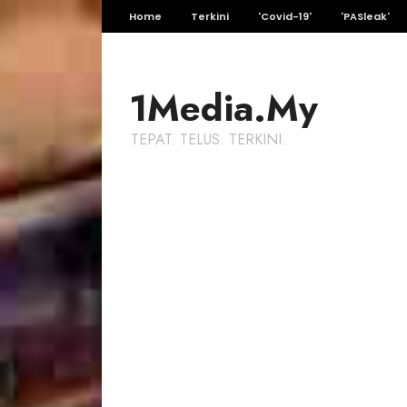
Home
Terkini
'Covid-19'
'PASleak'
1Media.My
TEPAT. TELUS. TERKINI.