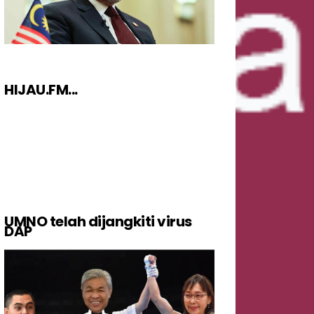
HIJAU.FM...
UMNO telah dijangkiti virus
DAP