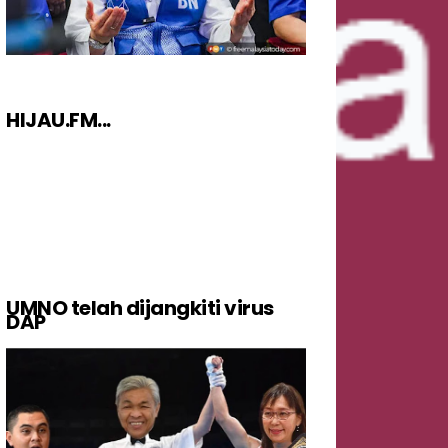
HIJAU.FM...
UMNO telah dijangkiti virus
DAP