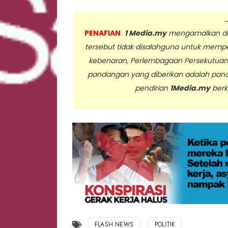
.
PENAFIAN
1 Media.my
mengamalkan dan
tersebut tidak disalahguna untuk memp
kebenaran, Perlembagaan Persekutua
pandangan yang diberikan adalah pan
pendirian
1Media.my
berk
..
FLASH NEWS
POLITIK