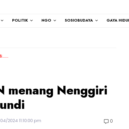
POLITIK
NGO
SOSIOBUDAYA
GAYA HIDU
PN menang Nenggiri
 undi
/04/2024 11:10:00 pm
0