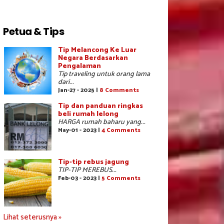
Petua & Tips
Tip Melancong Ke Luar
Negara Berdasarkan
Pengalaman
Tip traveling untuk orang lama
dari...
Jan-27 - 2025 |
8 Comments
Tip dan panduan ringkas
beli rumah lelong
HARGA rumah baharu yang...
May-01 - 2023 |
4 Comments
Tip-tip rebus jagung
TIP-TIP MEREBUS...
Feb-03 - 2023 |
5 Comments
Lihat seterusnya »