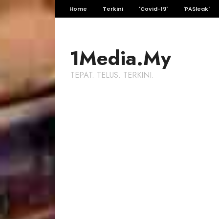
Home
Terkini
'Covid-19'
'PASleak'
1Media.My
TEPAT. TELUS. TERKINI.