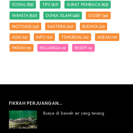
(83)
(67)
(63)
SOSIAL
TIPS
SURAT PEMBACA
(50)
(46)
WANITA
DUNIA ISLAM
GOSIP
(34)
MOTIVASI
SASTERA
BUDAYA
(33)
(30)
(21)
ASIA
INFO
TEMUBUAL
ASEAN
(13)
(12)
(12)
(9)
FIKRAH
KELUARGA
RESEPI
(9)
(8)
(6)
FIKRAH PERJUANGAN...
Buaya di bawah air yang tenang