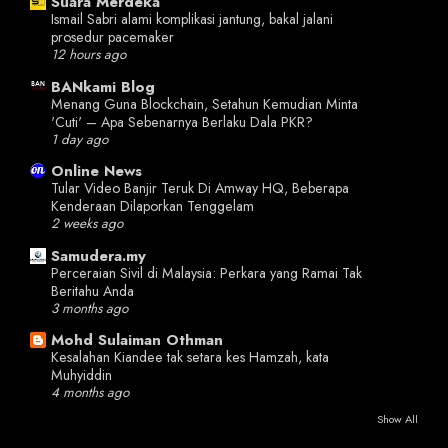
Suara Merdeka
Ismail Sabri alami komplikasi jantung, bakal jalani
prosedur pacemaker
12 hours ago
BANkami Blog
Menang Guna Blockchain, Setahun Kemudian Minta
'Cuti' – Apa Sebenarnya Berlaku Dala PKR?
1 day ago
Online News
Tular Video Banjir Teruk Di Amway HQ, Beberapa
Kenderaan Dilaporkan Tenggelam
2 weeks ago
Samudera.my
Perceraian Sivil di Malaysia: Perkara yang Ramai Tak
Beritahu Anda
3 months ago
Mohd Sulaiman Othman
Kesalahan Kiandee tak setara kes Hamzah, kata
Muhyiddin
4 months ago
Show All