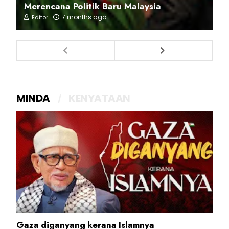
Merencana Politik Baru Malaysia
7 months ago
Editor
MINDA
KENYATAAN
Gaza diganyang kerana Islamnya