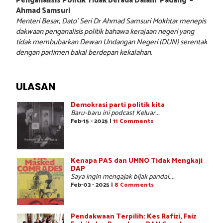
Penganalisis Politik Tidak Berada Dalam ‘Padang’ –
Ahmad Samsuri
Menteri Besar, Dato’ Seri Dr Ahmad Samsuri Mokhtar menepis
dakwaan penganalisis politik bahawa kerajaan negeri yang
tidak membubarkan Dewan Undangan Negeri (DUN) serentak
dengan parlimen bakal berdepan kekalahan.
ULASAN
Demokrasi parti politik kita
Baru-baru ini podcast Keluar...
Feb-15 - 2025 |
11 Comments
Kenapa PAS dan UMNO Tidak Mengkaji
DAP
Saya ingin mengajak bijak pandai,...
Feb-03 - 2025 |
8 Comments
Pendakwaan Terpilih: Kes Rafizi, Faiz