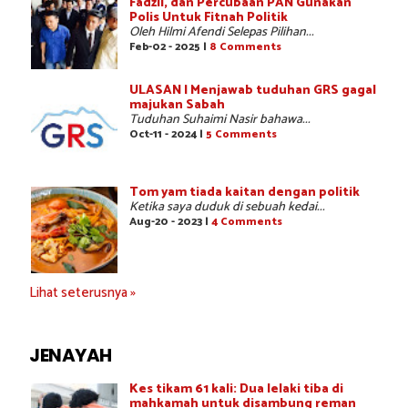
Fadzil, dan Percubaan PAN Gunakan
Polis Untuk Fitnah Politik
Oleh Hilmi Afendi Selepas Pilihan...
Feb-02 - 2025 |
8 Comments
ULASAN | Menjawab tuduhan GRS gagal
majukan Sabah
Tuduhan Suhaimi Nasir bahawa...
Oct-11 - 2024 |
5 Comments
Tom yam tiada kaitan dengan politik
Ketika saya duduk di sebuah kedai...
Aug-20 - 2023 |
4 Comments
Lihat seterusnya »
JENAYAH
Kes tikam 61 kali: Dua lelaki tiba di
mahkamah untuk disambung reman