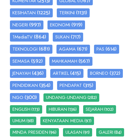
(2513)
(1767)
KOMENTAR
GLOBAL
(1225)
(1131)
KESIHATAN
TERKINI
(997)
(919)
NEGERI
EKONOMI
(864)
(717)
1MediaTV
SUKAN
(681)
(671)
(614)
TEKNOLOGI
AGAMA
PAS
(592)
(567)
SEMASA
MAHKAMAH
(436)
(415)
(372)
JENAYAH
ARTIKEL
BORNEO
(354)
(315)
PENDIDIKAN
PENDAPAT
(300)
(282)
NGO
UNDANG-UNDANG
(173)
(136)
(102)
ENGLISH
HIBURAN
SEJARAH
(98)
(97)
UMUM
KENYATAAN MEDIA
(96)
(91)
(84)
MINDA PRESIDEN
ULASAN
GALERI