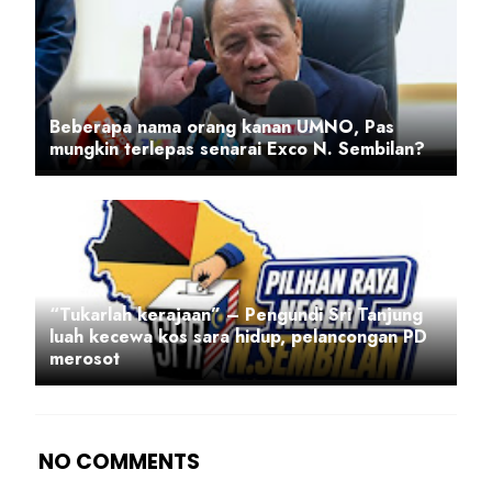
Beberapa nama orang kanan UMNO, Pas
mungkin terlepas senarai Exco N. Sembilan?
“Tukarlah kerajaan” – Pengundi Sri Tanjung
luah kecewa kos sara hidup, pelancongan PD
merosot
NO COMMENTS