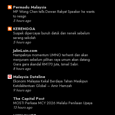
Permadu Malaysia
MP Wong Chen tells Dewan Rakyat Speaker he wants
to resign
5 hours ago
KERENGGA
Suspek dipercayai bunuh datuk dan nenek sebelum
serang sekolah
5 hours ago
JalinLuin.com
Nampaknya momentum UMNO terhenti dan akan
menjunam sebelum pilihan raya umum akan datang.
Gara gara skandal RM170 Juta, Ismail Sabri.
8 hours ago
Malaysia Dateline
Ekonomi Malaysia Kekal Berdaya Tahan Meskipun
Ketidaktentuan Global – Amir Hamzah
9 hours ago
The Capital Post
MOSTI Perkasa MCY 2026 Melalui Penilaian Upaya
13 hours ago