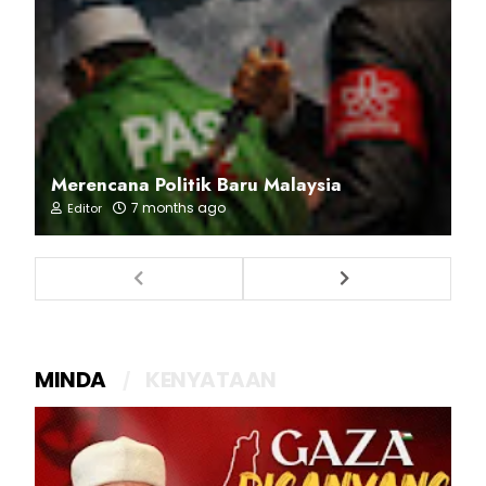
Merencana Politik Baru Malaysia
7 months ago
Editor
MINDA
KENYATAAN