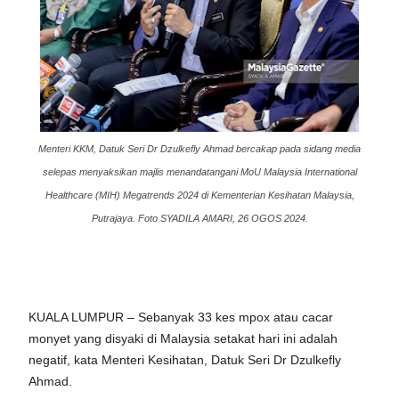
Menteri KKM, Datuk Seri Dr Dzulkefly Ahmad bercakap pada sidang media
selepas menyaksikan majlis menandatangani MoU Malaysia International
Healthcare (MIH) Megatrends 2024 di Kementerian Kesihatan Malaysia,
Putrajaya. Foto SYADILA AMARI, 26 OGOS 2024.
KUALA LUMPUR – Sebanyak 33 kes mpox atau cacar
monyet yang disyaki di Malaysia setakat hari ini adalah
negatif, kata Menteri Kesihatan, Datuk Seri Dr Dzulkefly
Ahmad.