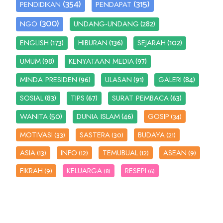
(354)
(315)
PENDIDIKAN
PENDAPAT
(300)
(282)
NGO
UNDANG-UNDANG
(173)
(136)
(102)
ENGLISH
HIBURAN
SEJARAH
(98)
(97)
UMUM
KENYATAAN MEDIA
(96)
(91)
(84)
MINDA PRESIDEN
ULASAN
GALERI
(83)
(67)
(63)
SOSIAL
TIPS
SURAT PEMBACA
(50)
(46)
WANITA
DUNIA ISLAM
GOSIP
(34)
MOTIVASI
SASTERA
BUDAYA
(33)
(30)
(21)
ASIA
INFO
TEMUBUAL
ASEAN
(13)
(12)
(12)
(9)
FIKRAH
KELUARGA
RESEPI
(9)
(8)
(6)