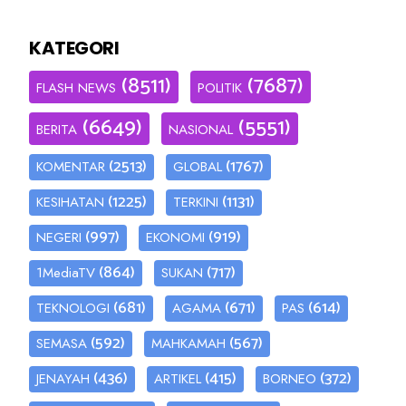
KATEGORI
(8511)
(7687)
FLASH NEWS
POLITIK
(6649)
(5551)
BERITA
NASIONAL
(2513)
(1767)
KOMENTAR
GLOBAL
(1225)
(1131)
KESIHATAN
TERKINI
(997)
(919)
NEGERI
EKONOMI
(864)
(717)
1MediaTV
SUKAN
(681)
(671)
(614)
TEKNOLOGI
AGAMA
PAS
(592)
(567)
SEMASA
MAHKAMAH
(436)
(415)
(372)
JENAYAH
ARTIKEL
BORNEO