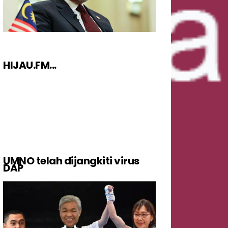
HIJAU.FM...
UMNO telah dijangkiti virus
DAP