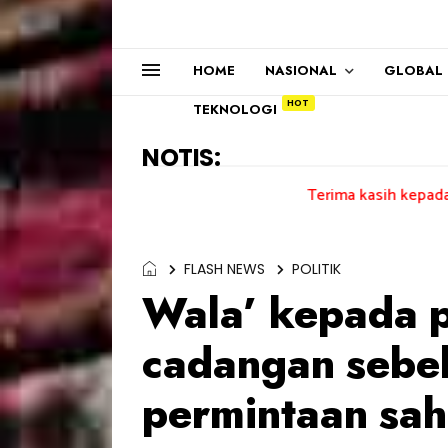
HOME
NASIONAL
GLOBAL
TEKNOLOGI
NOTIS:
Terima kasih kepada semua pengun
FLASH NEWS
POLITIK
Wala’ kepada 
cadangan sebel
permintaan sah