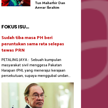
Tun Mahathir Dan
Anwar Ibrahim
FOKUS ISU...
Sudah tiba masa PH beri
peruntukan sama rata selepas
tewas PRN
PETALING JAYA : Sebuah kumpulan
masyarakat sivil menggesa Pakatan
Harapan (PH), yang menerajui kerajaan
persekutuan, supaya menggubal undan...