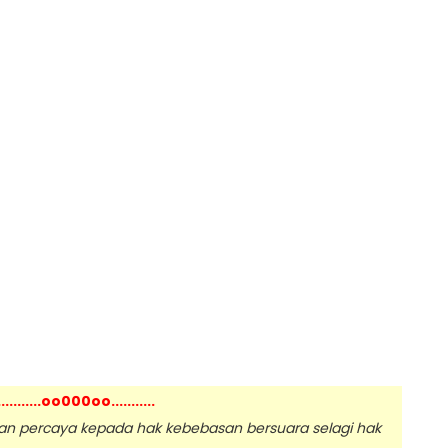
...........oo000oo...........
 percaya kepada hak kebebasan bersuara selagi hak