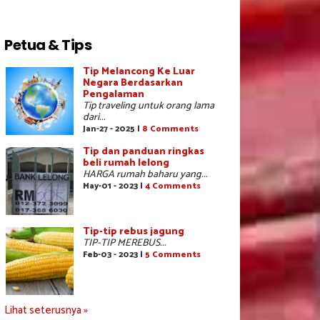
Petua & Tips
Tip Melancong Ke Luar
Negara Berdasarkan
Pengalaman
Tip traveling untuk orang lama
dari...
Jan-27 - 2025 |
8 Comments
Tip dan panduan ringkas
beli rumah lelong
HARGA rumah baharu yang...
May-01 - 2023 |
4 Comments
Tip-tip rebus jagung
TIP-TIP MEREBUS...
Feb-03 - 2023 |
5 Comments
Lihat seterusnya »