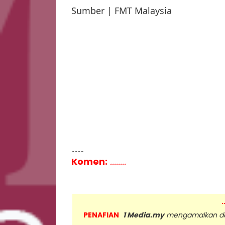
Sumber | FMT Malaysia
........
Komen:
........
.
PENAFIAN
1 Media.my
mengamalkan dan