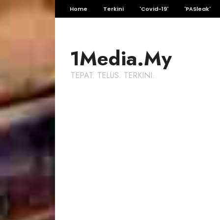
Home
Terkini
'Covid-19'
'PASleak'
1Media.My
TEPAT. TELUS. TERKINI.