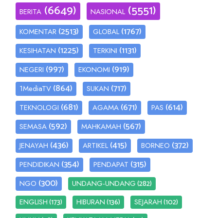
(6649)
(5551)
BERITA
NASIONAL
(2513)
(1767)
KOMENTAR
GLOBAL
(1225)
(1131)
KESIHATAN
TERKINI
(997)
(919)
NEGERI
EKONOMI
(864)
(717)
1MediaTV
SUKAN
(681)
(671)
(614)
TEKNOLOGI
AGAMA
PAS
(592)
(567)
SEMASA
MAHKAMAH
(436)
(415)
(372)
JENAYAH
ARTIKEL
BORNEO
(354)
(315)
PENDIDIKAN
PENDAPAT
(300)
(282)
NGO
UNDANG-UNDANG
(173)
(136)
(102)
ENGLISH
HIBURAN
SEJARAH