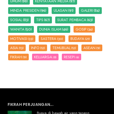
(98)
(97)
UMUM
KENYATAAN MEDIA
(96)
(91)
(84)
MINDA PRESIDEN
ULASAN
GALERI
(83)
(67)
(63)
SOSIAL
TIPS
SURAT PEMBACA
(50)
(46)
WANITA
DUNIA ISLAM
GOSIP
(34)
MOTIVASI
SASTERA
BUDAYA
(33)
(30)
(21)
ASIA
INFO
TEMUBUAL
ASEAN
(13)
(12)
(12)
(9)
FIKRAH
KELUARGA
RESEPI
(9)
(8)
(6)
FIKRAH PERJUANGAN...
Buaya di bawah air yang tenang