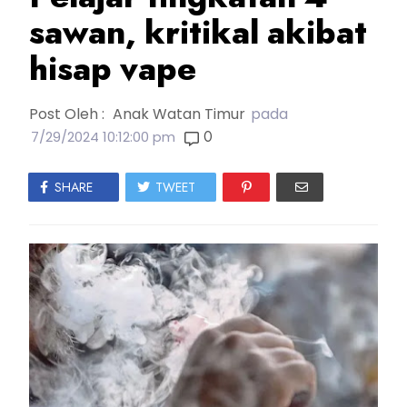
sawan, kritikal akibat
hisap vape
Post Oleh :
Anak Watan Timur
pada
0
7/29/2024 10:12:00 pm
SHARE
TWEET