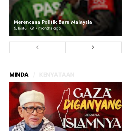
Merencana Politik Baru Malaysia
7 months ago
Editor
MINDA
KENYATAAN