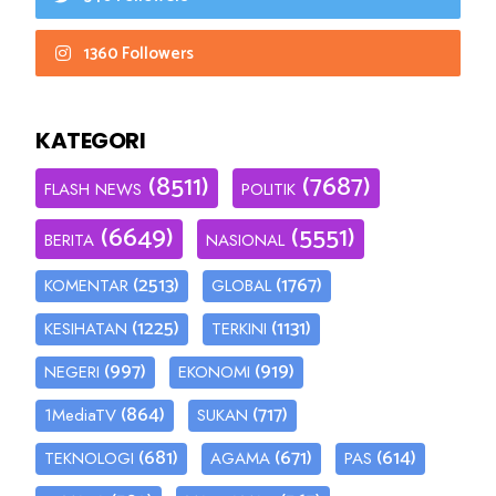
1360 Followers
KATEGORI
(8511)
(7687)
FLASH NEWS
POLITIK
(6649)
(5551)
BERITA
NASIONAL
(2513)
(1767)
KOMENTAR
GLOBAL
(1225)
(1131)
KESIHATAN
TERKINI
(997)
(919)
NEGERI
EKONOMI
(864)
(717)
1MediaTV
SUKAN
(681)
(671)
(614)
TEKNOLOGI
AGAMA
PAS