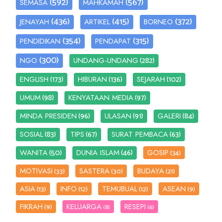
(592)
(567)
SEMASA
MAHKAMAH
(436)
(415)
(372)
JENAYAH
ARTIKEL
BORNEO
(354)
(315)
PENDIDIKAN
PENDAPAT
(300)
(282)
NGO
UNDANG-UNDANG
(173)
(136)
(102)
ENGLISH
HIBURAN
SEJARAH
(98)
(97)
UMUM
KENYATAAN MEDIA
(96)
(91)
(84)
MINDA PRESIDEN
ULASAN
GALERI
(83)
(67)
(63)
SOSIAL
TIPS
SURAT PEMBACA
(50)
(46)
WANITA
DUNIA ISLAM
GOSIP
(34)
MOTIVASI
SASTERA
BUDAYA
(33)
(30)
(21)
ASIA
INFO
TEMUBUAL
ASEAN
(13)
(12)
(12)
(9)
FIKRAH
KELUARGA
RESEPI
(9)
(8)
(6)