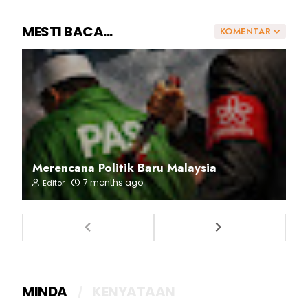
MESTI BACA...
KOMENTAR
Merencana Politik Baru Malaysia
7 months ago
Editor
MINDA
KENYATAAN