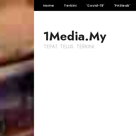
Home
Terkini
'Covid-19'
'PASleak'
1Media.My
TEPAT. TELUS. TERKINI.