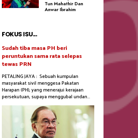
Tun Mahathir Dan
Anwar Ibrahim
FOKUS ISU...
Sudah tiba masa PH beri
peruntukan sama rata selepas
tewas PRN
PETALING JAYA : Sebuah kumpulan
masyarakat sivil menggesa Pakatan
Harapan (PH), yang menerajui kerajaan
persekutuan, supaya menggubal undan...