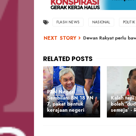
FLASH NEWS
NASIONAL
POLITIK
Dewan Rakyat perlu baw
PRN Negeri
Sembilan: BN 18 PN
Kalah tapi
7, pakat bentuk
boleh ‘du
kerajaan negeri
semeja’ -