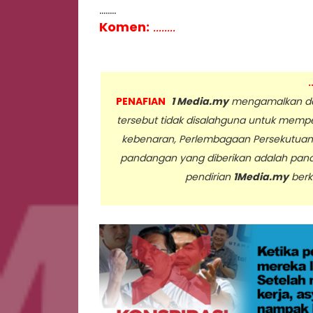
........
Komen:
........
.
PENAFIAN
1 Media.my
mengamalkan dan
tersebut tidak disalahguna untuk memp
kebenaran, Perlembagaan Persekutua
pandangan yang diberikan adalah pan
pendirian
1Media.my
berk
..