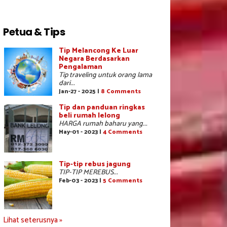
Petua & Tips
Tip Melancong Ke Luar
Negara Berdasarkan
Pengalaman
Tip traveling untuk orang lama
dari...
Jan-27 - 2025 |
8 Comments
Tip dan panduan ringkas
beli rumah lelong
HARGA rumah baharu yang...
May-01 - 2023 |
4 Comments
Tip-tip rebus jagung
TIP-TIP MEREBUS...
Feb-03 - 2023 |
5 Comments
Lihat seterusnya »