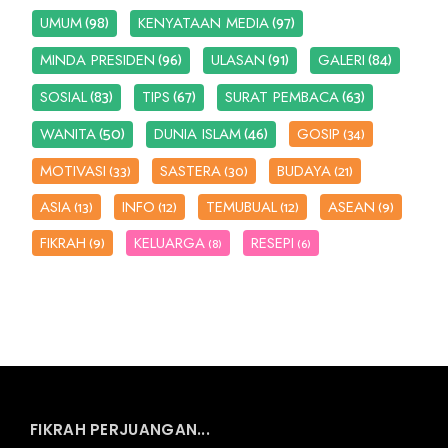
(98)
(97)
UMUM
KENYATAAN MEDIA
(96)
(91)
(84)
MINDA PRESIDEN
ULASAN
GALERI
(83)
(67)
(63)
SOSIAL
TIPS
SURAT PEMBACA
(50)
(46)
WANITA
DUNIA ISLAM
GOSIP
(34)
MOTIVASI
SASTERA
BUDAYA
(33)
(30)
(21)
ASIA
INFO
TEMUBUAL
ASEAN
(13)
(12)
(12)
(9)
FIKRAH
KELUARGA
RESEPI
(9)
(8)
(6)
FIKRAH PERJUANGAN...