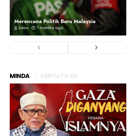
Merencana Politik Baru Malaysia
7 months ago
Editor
MINDA
KENYATAAN