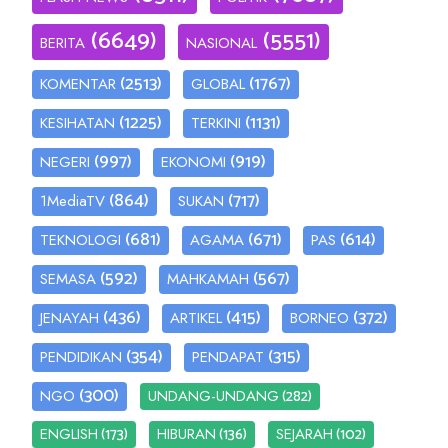
(6649)
(5551)
BERITA
NASIONAL
(2513)
(1767)
KOMENTAR
GLOBAL
(1225)
(1131)
KESIHATAN
TERKINI
(997)
(919)
NEGERI
EKONOMI
(864)
(717)
1MediaTV
SUKAN
(681)
(671)
(614)
TEKNOLOGI
AGAMA
PAS
(592)
(567)
SEMASA
MAHKAMAH
(436)
(415)
(372)
JENAYAH
ARTIKEL
BORNEO
(354)
(315)
PENDIDIKAN
PENDAPAT
(300)
(282)
NGO
UNDANG-UNDANG
(173)
(136)
(102)
ENGLISH
HIBURAN
SEJARAH