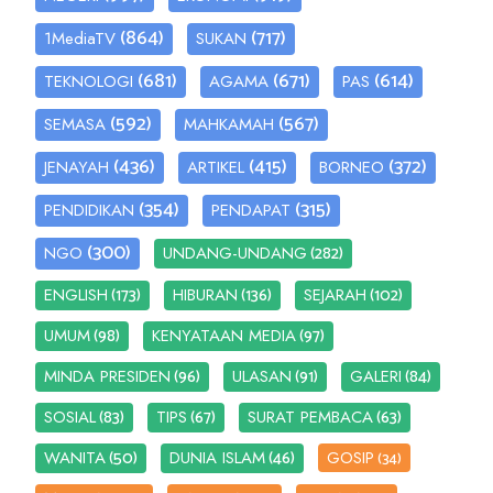
(864)
(717)
1MediaTV
SUKAN
(681)
(671)
(614)
TEKNOLOGI
AGAMA
PAS
(592)
(567)
SEMASA
MAHKAMAH
(436)
(415)
(372)
JENAYAH
ARTIKEL
BORNEO
(354)
(315)
PENDIDIKAN
PENDAPAT
(300)
(282)
NGO
UNDANG-UNDANG
(173)
(136)
(102)
ENGLISH
HIBURAN
SEJARAH
(98)
(97)
UMUM
KENYATAAN MEDIA
(96)
(91)
(84)
MINDA PRESIDEN
ULASAN
GALERI
(83)
(67)
(63)
SOSIAL
TIPS
SURAT PEMBACA
(50)
(46)
WANITA
DUNIA ISLAM
GOSIP
(34)