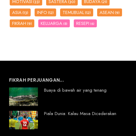
MOTIVASI
SASTERA
BUDAYA
(33)
(30)
(21)
ASIA
INFO
TEMUBUAL
ASEAN
(13)
(12)
(12)
(9)
FIKRAH
KELUARGA
RESEPI
(9)
(8)
(6)
FIKRAH PERJUANGAN...
Buaya di bawah air yang tenang
Piala Dunia: Kalau Masa Dicederakan