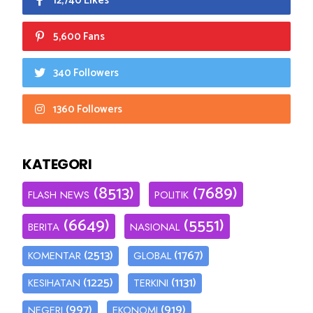
12,740 Likes
5,600 Fans
340 Followers
1360 Followers
KATEGORI
(8513)
(7689)
FLASH NEWS
POLITIK
(6649)
(5551)
BERITA
NASIONAL
(2513)
(1767)
KOMENTAR
GLOBAL
(1225)
(1131)
KESIHATAN
TERKINI
(997)
(919)
NEGERI
EKONOMI