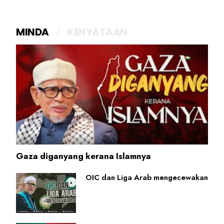
MINDA
KENYATAAN
Gaza diganyang kerana Islamnya
OIC dan Liga Arab mengecewakan