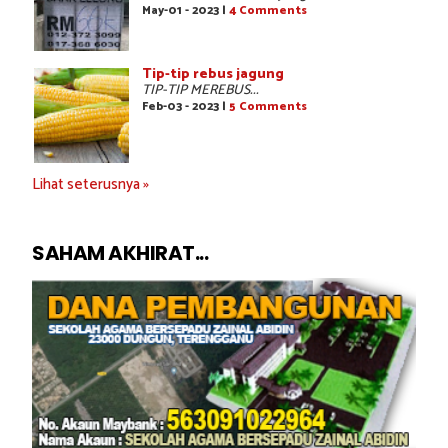
May-01 - 2023 |
4 Comments
Tip-tip rebus jagung
TIP-TIP MEREBUS...
Feb-03 - 2023 |
5 Comments
Lihat seterusnya »
SAHAM AKHIRAT...