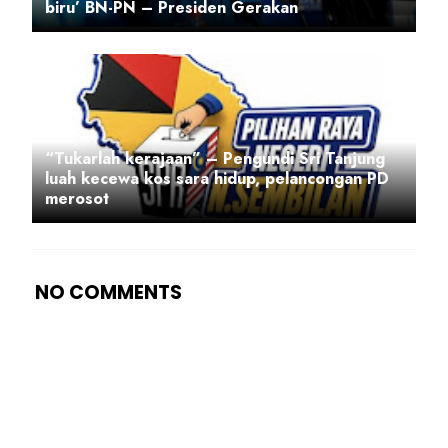
biru’ BN-PN – Presiden Gerakan
“Tukarlah kerajaan” – Pengundi Sri Tanjung
luah kecewa kos sara hidup, pelancongan PD
merosot
NO COMMENTS