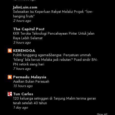
JalinLuin.com
Selesaikan Isu Keperluan Rakyat Melalui Projek “low-
hanging fruits”
2 hours ago
The Capital Post
KKR Teroka Teknologi Pencahayaan Pintar Untuk Jalan
Raya Lebih Selamat
3 hours ago
KERENGGA
Politik tunggang agama&bangsa: Penyatuan ummah
‘hilang’ bila kerusi Melaka jadi rebutan? Puad sindir BN-
PN retorik siang hari
7 hours ago
Permadu Malaysia
Asalkan Bukan Perasuah
15 hours ago
Tun Carlos
120 keluarga setinggan di Tanjung Malim terima geran
tanah setelah 40 tahun
1 day ago
Show All