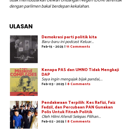
tidak membubarkan Dewan Undangan Negeri (DUN) serentak
dengan parlimen bakal berdepan kekalahan.
ULASAN
Demokrasi parti politik kita
Baru-baru ini podcast Keluar...
Feb-15 - 2025 |
11 Comments
Kenapa PAS dan UMNO Tidak Mengkaji
DAP
Saya ingin mengajak bijak pandai,...
Feb-03 - 2025 |
8 Comments
Pendakwaan Terpilih: Kes Rafizi, Faiz
Fadzil, dan Percubaan PAN Gunakan
Polis Untuk Fitnah Politik
Oleh Hilmi Afendi Selepas Pilihan...
Feb-02 - 2025 |
8 Comments