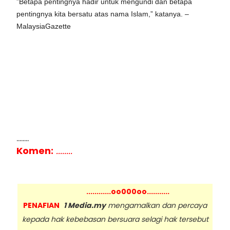
”Betapa pentingnya hadir untuk mengundi dan betapa
pentingnya kita bersatu atas nama Islam,” katanya. –
MalaysiaGazette
........
Komen:
........
............oo000oo...........
PENAFIAN
1 Media.my
mengamalkan dan percaya
kepada hak kebebasan bersuara selagi hak tersebut