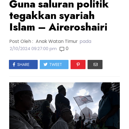
Guna saluran politik
tegakkan syariah
Islam – Aireroshairi
Post Oleh :
Anak Watan Timur
pada
0
2/10/2024 09:27:00 pm
SHARE
TWEET