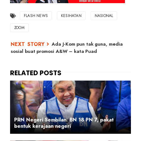
FLASH NEWS
KESIHATAN
NASIONAL
ZOOM
Ada J-Kom pun tak guna, media
sosial buat promosi A&W – kata Puad
PRN Negeri Sembilan: BN 18 PN 7, pakat
bentuk kerajaan negeri