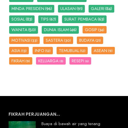
(96)
(91)
(84)
MINDA PRESIDEN
ULASAN
GALERI
(83)
(67)
(63)
SOSIAL
TIPS
SURAT PEMBACA
(50)
(46)
WANITA
DUNIA ISLAM
GOSIP
(34)
MOTIVASI
SASTERA
BUDAYA
(33)
(30)
(21)
ASIA
INFO
TEMUBUAL
ASEAN
(13)
(12)
(12)
(9)
FIKRAH
KELUARGA
RESEPI
(9)
(8)
(6)
FIKRAH PERJUANGAN...
Buaya di bawah air yang tenang