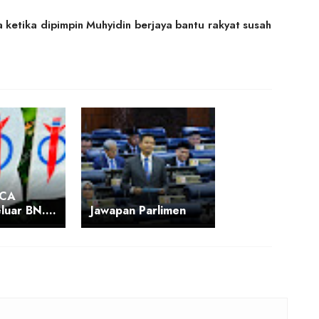
a ketika dipimpin Muhyidin berjaya bantu rakyat susah
MCA
luar BN….
Jawapan Parlimen