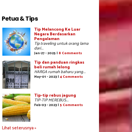
Petua & Tips
Tip Melancong Ke Luar
Negara Berdasarkan
Pengalaman
Tip traveling untuk orang lama
dari...
Jan-27 - 2025 |
8 Comments
Tip dan panduan ringkas
beli rumah lelong
HARGA rumah baharu yang...
May-01 - 2023 |
4 Comments
Tip-tip rebus jagung
TIP-TIP MEREBUS...
Feb-03 - 2023 |
5 Comments
Lihat seterusnya »