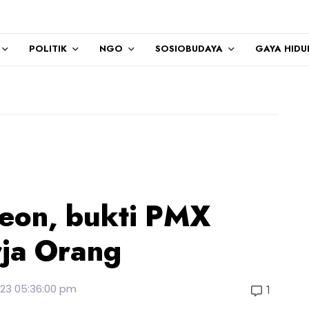
POLITIK
NGO
SOSIOBUDAYA
GAYA HIDU
neon, bukti PMX
rja Orang
23 05:36:00 pm
1