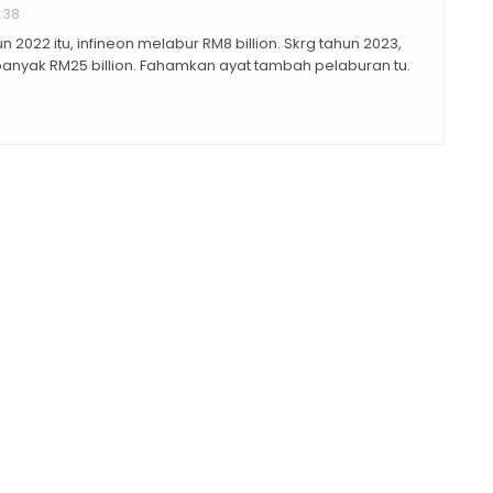
:38
022 itu, infineon melabur RM8 billion. Skrg tahun 2023,
banyak RM25 billion. Fahamkan ayat tambah pelaburan tu.