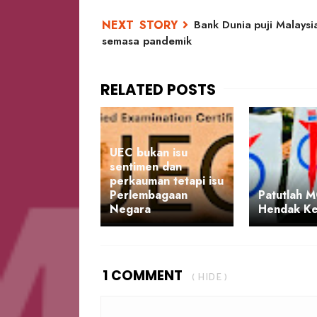
Bank Dunia puji Malaysi
semasa pandemik
UEC bukan isu
sentimen dan
perkauman tetapi isu
Perlembagaan
Patutlah 
Negara
Hendak Ke
1 COMMENT
( HIDE )