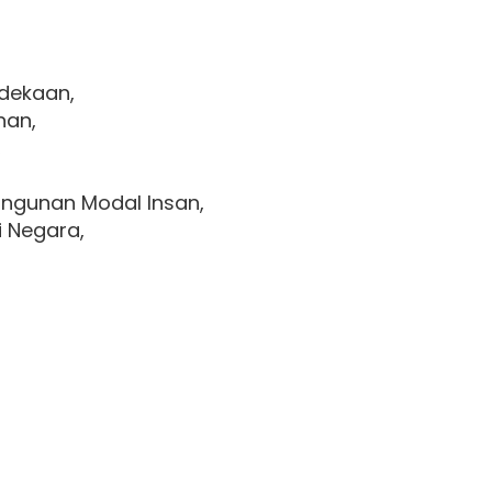
dekaan,
nan,
,
ngunan Modal Insan,
i Negara,