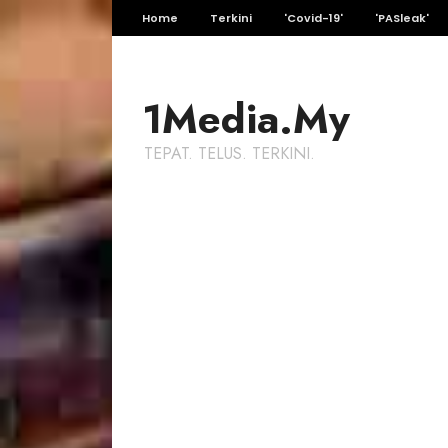
Home
Terkini
'Covid-19'
'PASleak'
1Media.My
TEPAT. TELUS. TERKINI.