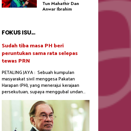
Tun Mahathir Dan
Anwar Ibrahim
FOKUS ISU...
Sudah tiba masa PH beri
peruntukan sama rata selepas
tewas PRN
PETALING JAYA : Sebuah kumpulan
masyarakat sivil menggesa Pakatan
Harapan (PH), yang menerajui kerajaan
persekutuan, supaya menggubal undan...