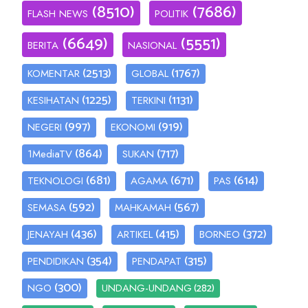
(8510)
(7686)
FLASH NEWS
POLITIK
(6649)
(5551)
BERITA
NASIONAL
(2513)
(1767)
KOMENTAR
GLOBAL
(1225)
(1131)
KESIHATAN
TERKINI
(997)
(919)
NEGERI
EKONOMI
(864)
(717)
1MediaTV
SUKAN
(681)
(671)
(614)
TEKNOLOGI
AGAMA
PAS
(592)
(567)
SEMASA
MAHKAMAH
(436)
(415)
(372)
JENAYAH
ARTIKEL
BORNEO
(354)
(315)
PENDIDIKAN
PENDAPAT
(300)
(282)
NGO
UNDANG-UNDANG