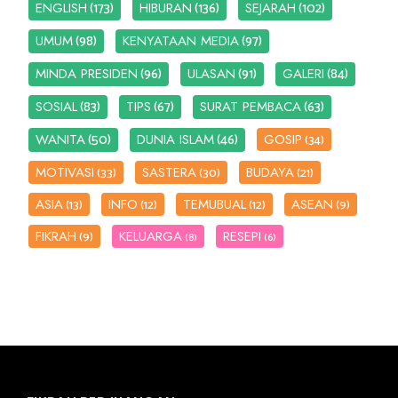
(173)
(136)
(102)
ENGLISH
HIBURAN
SEJARAH
(98)
(97)
UMUM
KENYATAAN MEDIA
(96)
(91)
(84)
MINDA PRESIDEN
ULASAN
GALERI
(83)
(67)
(63)
SOSIAL
TIPS
SURAT PEMBACA
(50)
(46)
WANITA
DUNIA ISLAM
GOSIP
(34)
MOTIVASI
SASTERA
BUDAYA
(33)
(30)
(21)
ASIA
INFO
TEMUBUAL
ASEAN
(13)
(12)
(12)
(9)
FIKRAH
KELUARGA
RESEPI
(9)
(8)
(6)