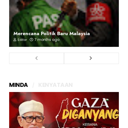
Merencana Politik Baru Malaysia
7 months ago
Editor
MINDA
KENYATAAN