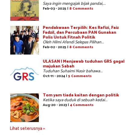
Saya ingin mengajak bijak pandai,...
Feb-03 - 2025 |
8 Comments
Pendakwaan Terpilih: Kes Rafizi, Faiz
Fadzil, dan Percubaan PAN Gunakan
Polis Untuk Fitnah Politik
Oleh Hilmi Afendi Selepas Pilihan...
Feb-02 - 2025 |
8 Comments
ULASAN | Menjawab tuduhan GRS gagal
majukan Sabah
Tuduhan Suhaimi Nasir bahawa...
Oct-11 - 2024 |
5 Comments
Tom yam tiada kaitan dengan politik
Ketika saya duduk di sebuah kedai...
Aug-20 - 2023 |
4 Comments
Lihat seterusnya »