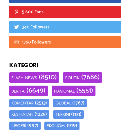
5,600 Fans
340 Followers
1360 Followers
KATEGORI
(8510)
(7686)
FLASH NEWS
POLITIK
(6649)
(5551)
BERITA
NASIONAL
(2513)
(1767)
KOMENTAR
GLOBAL
(1225)
(1131)
KESIHATAN
TERKINI
(997)
(919)
NEGERI
EKONOMI