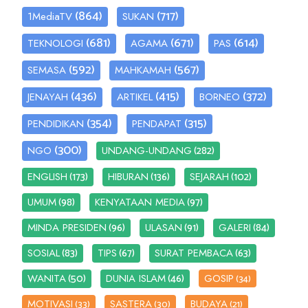
(864)
(717)
1MediaTV
SUKAN
(681)
(671)
(614)
TEKNOLOGI
AGAMA
PAS
(592)
(567)
SEMASA
MAHKAMAH
(436)
(415)
(372)
JENAYAH
ARTIKEL
BORNEO
(354)
(315)
PENDIDIKAN
PENDAPAT
(300)
(282)
NGO
UNDANG-UNDANG
(173)
(136)
(102)
ENGLISH
HIBURAN
SEJARAH
(98)
(97)
UMUM
KENYATAAN MEDIA
(96)
(91)
(84)
MINDA PRESIDEN
ULASAN
GALERI
(83)
(67)
(63)
SOSIAL
TIPS
SURAT PEMBACA
(50)
(46)
WANITA
DUNIA ISLAM
GOSIP
(34)
MOTIVASI
SASTERA
BUDAYA
(33)
(30)
(21)