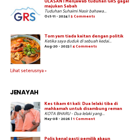
ULASAN | Menjawab tuduhan GRS gagal
majukan Sabah
Tuduhan Suhaimi Nasir bahawa...
Oct-11 - 2024 |
5 Comments
Tom yam tiada kaitan dengan politik
Ketika saya duduk di sebuah kedai...
Aug-20 - 2023 |
4 Comments
Lihat seterusnya »
JENAYAH
Kes tikam 61 kali: Dua lelaki tiba di
mahkamah untuk disambung reman
KOTA BHARU - Dua lelaki yang...
May-08 - 2026 |
1 Comment
Polis kenal pasti pemilik akaun