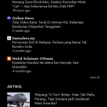
Menang Guna Blockchain, Setahun Kemudian Minta
'Cuti' – Apa Sebenarnya Berlaku Dala PKR?
18 hours ago
Online News
Tular Video Banjir Teruk Di Amway HQ, Beberapa
Kenderaan Dilaporkan Tenggelam
2 weeks ago
Samudera.my
Perceraian Sivil di Malaysia: Perkara yang Ramai Tak
Beritahu Anda
3 months ago
Mohd Sulaiman Othman
Kesalahan Kiandee tak setara kes Hamzah, kata
Muhyiddin
4 months ago
Show All
ARTIKEL
Wayang 'U-Turn' Britain: Kata Tak Mahu
Perang, Tapi Kenapa Jadi Landasan
Maut Amerika?