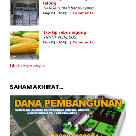
lelong
HARGA rumah baharu yang...
May-01 - 2023 |
4 Comments
Tip-tip rebus jagung
TIP-TIP MEREBUS...
Feb-03 - 2023 |
5 Comments
Lihat seterusnya »
SAHAM AKHIRAT...