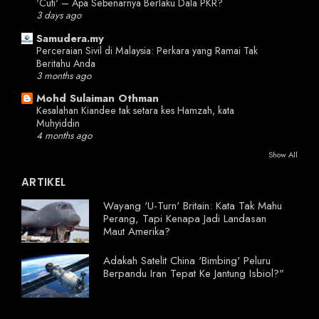
'Cuti' – Apa Sebenarnya Berlaku Dala PKR?
3 days ago
Samudera.my
Perceraian Sivil di Malaysia: Perkara yang Ramai Tak
Beritahu Anda
3 months ago
Mohd Sulaiman Othman
Kesalahan Kiandee tak setara kes Hamzah, kata
Muhyiddin
4 months ago
Show All
ARTIKEL
Wayang 'U-Turn' Britain: Kata Tak Mahu
Perang, Tapi Kenapa Jadi Landasan
Maut Amerika?
Adakah Satelit China 'Bimbing' Peluru
Berpandu Iran Tepat Ke Jantung Isbiol?"