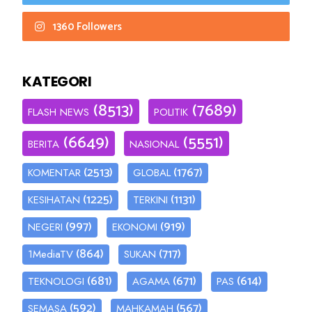
1360 Followers
KATEGORI
(8513)
(7689)
FLASH NEWS
POLITIK
(6649)
(5551)
BERITA
NASIONAL
(2513)
(1767)
KOMENTAR
GLOBAL
(1225)
(1131)
KESIHATAN
TERKINI
(997)
(919)
NEGERI
EKONOMI
(864)
(717)
1MediaTV
SUKAN
(681)
(671)
(614)
TEKNOLOGI
AGAMA
PAS
(592)
(567)
SEMASA
MAHKAMAH