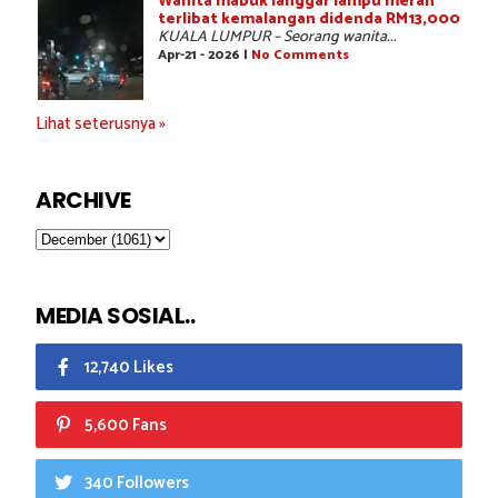
Wanita mabuk langgar lampu merah
terlibat kemalangan didenda RM13,000
KUALA LUMPUR – Seorang wanita...
Apr-21 - 2026 |
No Comments
Lihat seterusnya »
ARCHIVE
MEDIA SOSIAL..
12,740 Likes
5,600 Fans
340 Followers