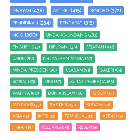
(436)
(415)
(372)
JENAYAH
ARTIKEL
BORNEO
(354)
(315)
PENDIDIKAN
PENDAPAT
(300)
(282)
NGO
UNDANG-UNDANG
(173)
(136)
(102)
ENGLISH
HIBURAN
SEJARAH
(98)
(97)
UMUM
KENYATAAN MEDIA
(96)
(91)
(84)
MINDA PRESIDEN
ULASAN
GALERI
(83)
(67)
(63)
SOSIAL
TIPS
SURAT PEMBACA
(50)
(46)
WANITA
DUNIA ISLAM
GOSIP
(34)
MOTIVASI
SASTERA
BUDAYA
(33)
(30)
(21)
ASIA
INFO
TEMUBUAL
ASEAN
(13)
(12)
(12)
(9)
FIKRAH
KELUARGA
RESEPI
(9)
(8)
(6)