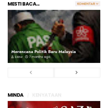
MESTI BACA...
KOMENTAR
Merencana Politik Baru Malaysia
7 months ago
Editor
MINDA
KENYATAAN