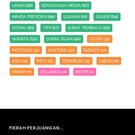
(98)
(97)
UMUM
KENYATAAN MEDIA
(96)
(91)
(84)
MINDA PRESIDEN
ULASAN
GALERI
(83)
(67)
(63)
SOSIAL
TIPS
SURAT PEMBACA
(50)
(46)
WANITA
DUNIA ISLAM
GOSIP
(34)
MOTIVASI
SASTERA
BUDAYA
(33)
(30)
(21)
ASIA
INFO
TEMUBUAL
ASEAN
(13)
(12)
(12)
(9)
FIKRAH
KELUARGA
RESEPI
(9)
(8)
(6)
FIKRAH PERJUANGAN...