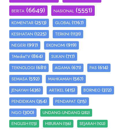
(6649)
(5551)
BERITA
NASIONAL
(2513)
(1767)
KOMENTAR
GLOBAL
(1225)
(1131)
KESIHATAN
TERKINI
(997)
(919)
NEGERI
EKONOMI
(864)
(717)
1MediaTV
SUKAN
(681)
(671)
(614)
TEKNOLOGI
AGAMA
PAS
(592)
(567)
SEMASA
MAHKAMAH
(436)
(415)
(372)
JENAYAH
ARTIKEL
BORNEO
(354)
(315)
PENDIDIKAN
PENDAPAT
(300)
(282)
NGO
UNDANG-UNDANG
(173)
(136)
(102)
ENGLISH
HIBURAN
SEJARAH