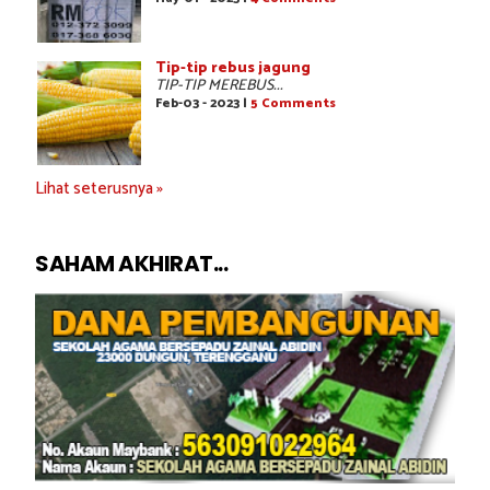
Tip-tip rebus jagung
TIP-TIP MEREBUS...
Feb-03 - 2023 |
5 Comments
Lihat seterusnya »
SAHAM AKHIRAT...