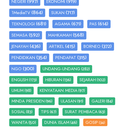
(997)
(919)
NEGERI
EKONOMI
(864)
(717)
1MediaTV
SUKAN
(681)
(671)
(614)
TEKNOLOGI
AGAMA
PAS
(592)
(568)
SEMASA
MAHKAMAH
(436)
(415)
(372)
JENAYAH
ARTIKEL
BORNEO
(354)
(315)
PENDIDIKAN
PENDAPAT
(300)
(282)
NGO
UNDANG-UNDANG
(173)
(136)
(102)
ENGLISH
HIBURAN
SEJARAH
(98)
(97)
UMUM
KENYATAAN MEDIA
(96)
(91)
(84)
MINDA PRESIDEN
ULASAN
GALERI
(83)
(67)
(63)
SOSIAL
TIPS
SURAT PEMBACA
(50)
(46)
WANITA
DUNIA ISLAM
GOSIP
(34)