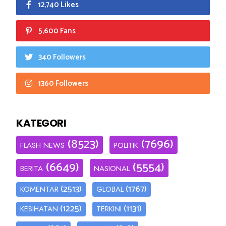
12,740 Likes
5,600 Fans
340 Followers
1360 Followers
KATEGORI
(8523)
(7696)
FLASH NEWS
POLITIK
(6649)
(5554)
BERITA
NASIONAL
(2513)
(1767)
KOMENTAR
GLOBAL
(1225)
(1131)
KESIHATAN
TERKINI